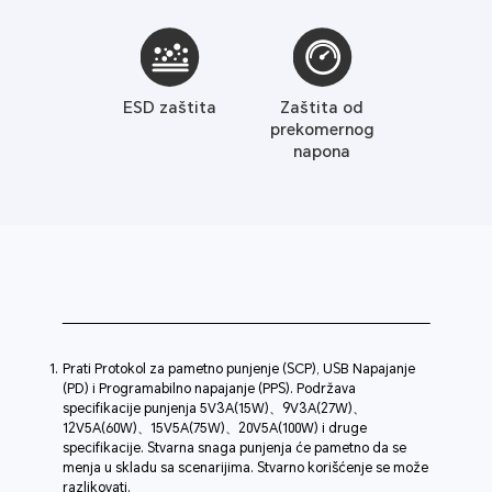
ESD zaštita
Zaštita od
prekomernog
napona
Prati Protokol za pametno punjenje (SCP), USB Napajanje
(PD) i Programabilno napajanje (PPS). Podržava
specifikacije punjenja 5V3A(15W)、9V3A(27W)、
12V5A(60W)、15V5A(75W)、20V5A(100W) i druge
specifikacije. Stvarna snaga punjenja će pametno da se
menja u skladu sa scenarijima. Stvarno korišćenje se može
razlikovati.