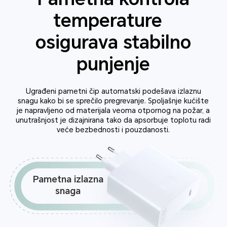
temperature
osigurava stabilno
punjenje
Ugrađeni pametni čip automatski podešava izlaznu
snagu kako bi se sprečilo pregrevanje.
Spoljašnje kućište
je napravljeno od materijala veoma otpornog na požar, a
unutrašnjost je dizajnirana tako da apsorbuje toplotu radi
veće bezbednosti i pouzdanosti.
Pametna
izlazna
snaga