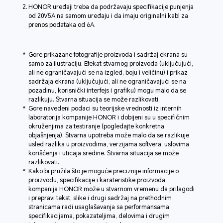
HONOR uređaji treba da podržavaju specifikacije punjenja
od 20V5A na samom uređaju i da imaju originalni kabl za
prenos podataka od 6A.
Gore prikazane fotografije proizvoda i sadržaj ekrana su
samo za ilustraciju. Efekat stvarnog proizvoda (uključujući,
ali ne ograničavajući se na izgled, boju i veličinu) i prikaz
sadržaja ekrana (uključujući, ali ne ograničavajući se na
pozadinu, korisnički interfejs i grafiku) mogu malo da se
razlikuju. Stvarna situacija se može razlikovati.
Gore navedeni podaci su teorijske vrednosti iz internih
laboratorija kompanije HONOR i dobijeni su u specifičnim
okruženjima za testiranje (pogledajte konkretna
objašnjenja). Stvarna upotreba može malo da se razlikuje
usled razlika u proizvodima, verzijama softvera, uslovima
korišćenja i uticaja sredine. Stvarna situacija se može
razlikovati.
Kako bi pružila što je moguće preciznije informacije o
proizvodu, specifikacije i karateristike proizvoda,
kompanija HONOR može u stvarnom vremenu da prilagodi
i prepravi tekst, slike i drugi sadržaj na prethodnim
stranicama radi usaglašavanja sa performansama,
specifikacijama, pokazateljima, delovima i drugim