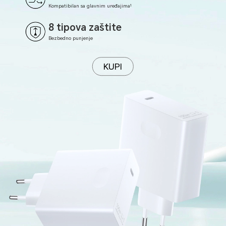
1
Kompatibilan sa
glavnim uređajima
8 tipova zaštite
Bezbedno punjenje
KUPI