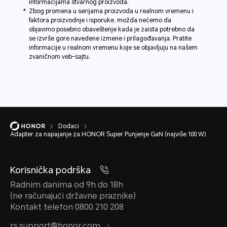
informacijama stvarnog proizvoda.
Zbog promena u serijama proizvoda u realnom vremenu i
faktora proizvodnje i isporuke, možda nećemo da
objavimo posebno obaveštenje kada je zaista potrebno da
se izvrše gore navedene izmene i prilagođavanja. Pratite
informacije u realnom vremenu koje se objavljuju na našem
zvaničnom veb-sajtu.
Dodaci
Adapter za napajanje za HONOR Super Punjenje GaN (najviše 100 W)
Korisnička podrška
Radnim danima od 9h do 18h
(ne računajući državne praznike)
Kontakt telefon 0800 210 208
rs.support@honor.com