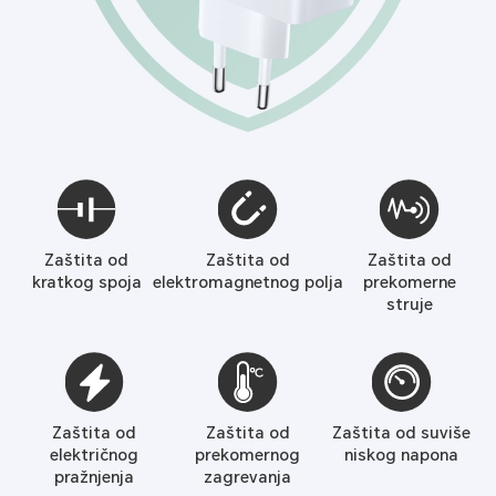
Zaštita od
Zaštita od
Zaštita od
kratkog spoja
elektromagnetnog polja
prekomerne
struje
Zaštita od
Zaštita od
Zaštita od suviše
električnog
prekomernog
niskog napona
pražnjenja
zagrevanja