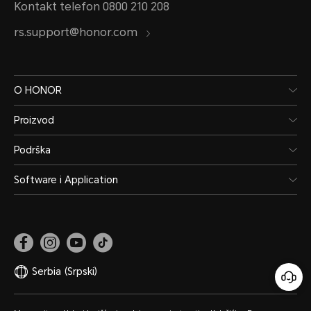
Kontakt telefon 0800 210 208
može 
Lithium-ion polymer
rs.support@honor.com
u zavi
baterija
scena
obrati
O HONOR
Proizvod
Podrška
Software i Application
Otpornost na Vodu i Prašinu
Serbia
(Srpski)