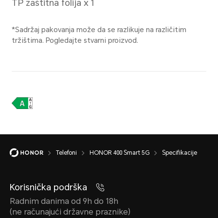
6350mAh (nazivna
Pod
vrednost), 6500 mAh
*Stva
(tipična vrednost)
može 
u razl
*Ovaj kapacitet je
Molim
nominalni kapacitet
na st
baterije. Stvarni kapacitet
baterije za svaki
Stan
pojedinačni telefon može
Telefoni
HONOR 400 Smart 5G
Specifikacije
biti malo iznad ili ispod
35W
nominalnog kapaciteta.
Sup
Korisnička podrška
Radnim danima od 9h do 18h
*Stva
(ne računajući državne praznike)
Tip