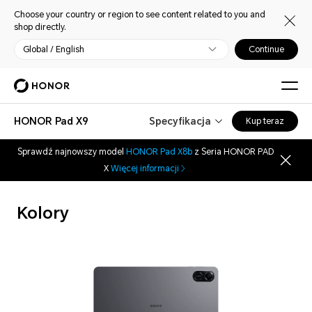
Choose your country or region to see content related to you and
shop directly.
Global / English
Continue
HONOR Pad X9
Specyfikacja
Kup teraz
Sprawdź najnowszy model
HONOR Pad X8b
z Seria HONOR PAD
X
Więcej informacji