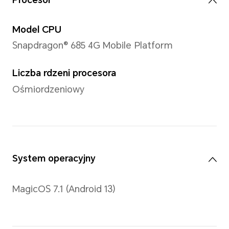
Wyświetlacz
Wymiar
11,5 cala
Uwaga: Wyświetlacz ma zaokrąglone
pomiarze według standardowego p
ekranu wynosi 11,5 cala (rzeczywist
jest nieco mniejszy).