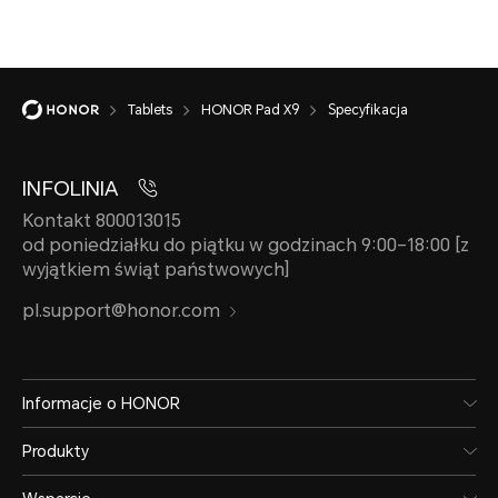
HDR, zdjęcia poklatkowe, zd
lustrzane odbicie selfie (z p
Tablets
HONOR Pad X9
Specyfikacja
INFOLINIA
Kontakt 800013015
od poniedziałku do piątku w godzinach 9:00–18:00 [z
wyjątkiem świąt państwowych]
pl.support@honor.com
Bateria
Informacje o HONOR
Pojemność baterii
Produkty