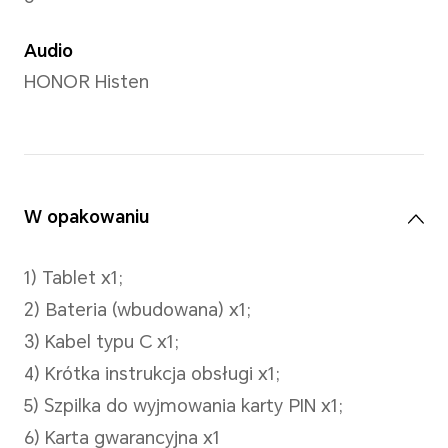
Uwaga: Piksele zdjęć w różnych try
należy sprawdzić rzeczywistą sytua
Aparat przedni
Aparat 5 MP (Fno2.2 FF)
Uwaga: liczba pikseli na zdjęciach 
fotografowania może się różnić, w 
aktualnej sytuacji.
Tryb przechwytywania