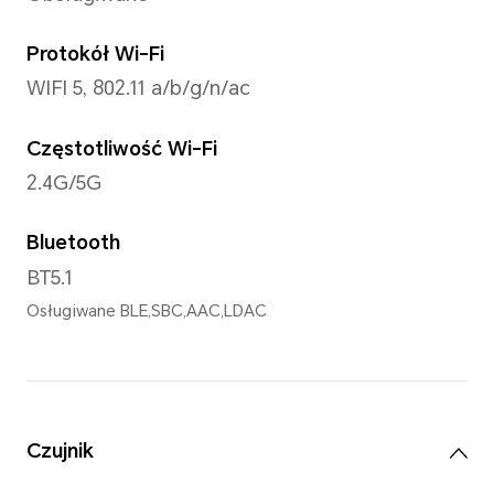
MagicOS 7.1 (Android 13)
Pamięć
Pamięć wewnętrzna (ROM)
128 GB