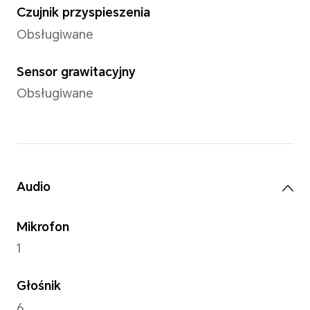
Uwaga: Dostępna pamięć wewnętr
mniejsza, ponieważ część pamięci 
zajęta przez oprogramowanie.
Aparat
Aparat tylny
Aparat 5 MP (Fno2.2 AF)