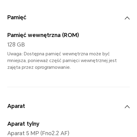
Typ
TFT LCD (IPS)
Rozdzielczość
2000 x 1200
Kolory wyświetlacza
1,07 miliarda kolorów
1,07 miliarda kolorów odnosi się do 
kolorów (8-bitowa specyfikacja sp