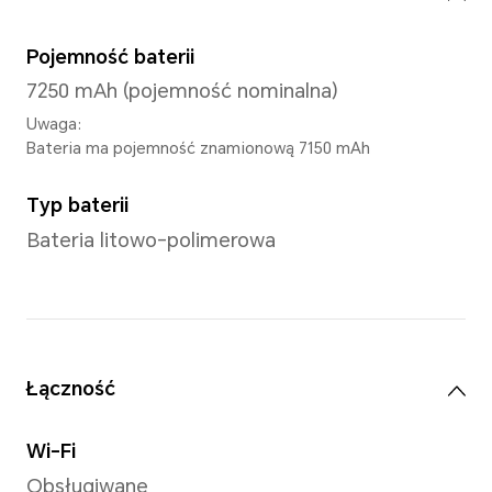
Snapdragon® 685 4G Mobile 
Liczba rdzeni procesora
Ośmiordzeniowy
System operacyjny