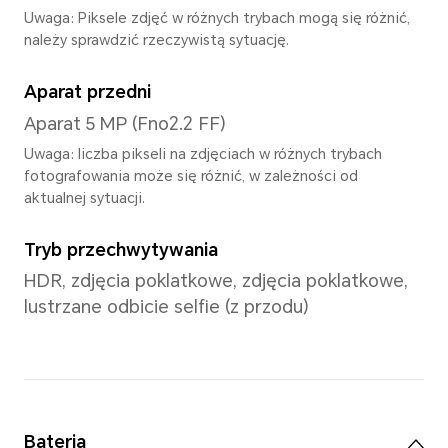
rozszerzenie algorytmu oprogramowa
które można wyświetlić, wynosi 102
rodzajów, około 1,07 miliarda
Procesor
Model CPU