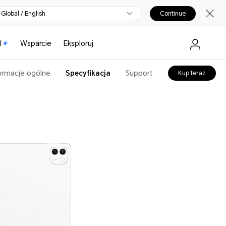
Global / English
Continue
I
Wsparcie
Eksploruj
ormacje ogólne
Specyfikacja
Support
Kup teraz