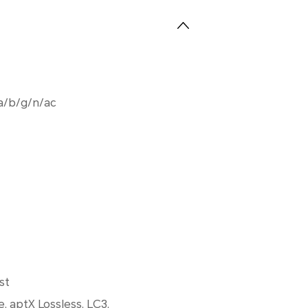
1 a/b/g/n/ac
.
st
, aptX Lossless, LC3,