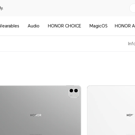
y.
Wearables
Audio
HONOR CHOICE
MagicOS
HONOR A
Inf