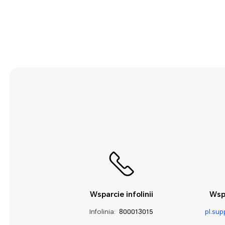
Narzędzia
Pamięć
Podłączenie
urządzeń
Poł. telefoniczne
System
Wi-Fi i sieć
Wsparcie infolinii
Wsp
Infolinia:
800013015
pl.su