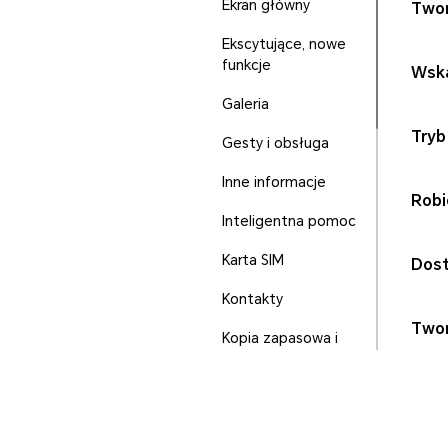
Ekran główny
Twor
Ekscytujące, nowe
funkcje
Wska
Galeria
Tryb
Gesty i obsługa
Inne informacje
Robi
Inteligentna pomoc
Karta SIM
Dost
Kontakty
Twor
Kopia zapasowa i
odzyskiwanie
Menedżer
telefoniczny