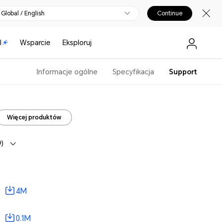
Global / English
Continue
I
Wsparcie
Eksploruj
Informacje ogólne
Specyfikacja
Support
Więcej produktów
)
4M
0.1M