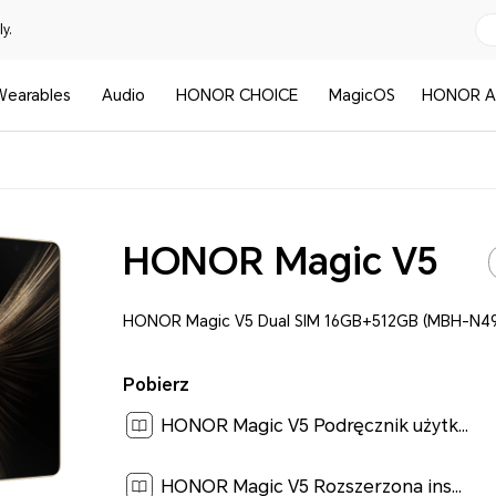
y.
Wearables
Audio
HONOR CHOICE
MagicOS
HONOR A
HONOR Magic V5
HONOR Magic V5 Dual SIM 16GB+512GB (MBH-N49
Pobierz
HONOR Magic V5 Podręcznik użytkownika-(MagicOS 9.0_01,pl)[ 4M ]
HONOR Magic V5 Rozszerzona instrukcja obsługi-(Magic OS 9.0_01,MBH-N49,pl)[ 0.1M ]