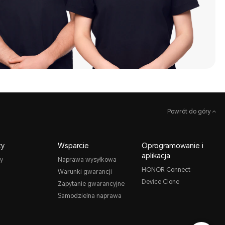
Powrót do góry
ty
Wsparcie
Oprogramowanie i
aplikacja
y
Naprawa wysyłkowa
HONOR Connect
Warunki gwarancji
Device Clone
Zapytanie gwarancyjne
Samodzielna naprawa