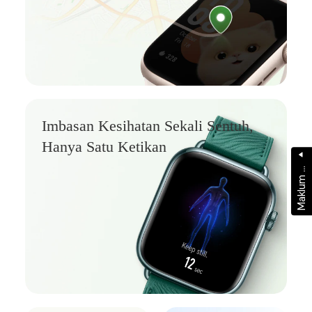
Imbasan Kesihatan Sekali Sentuh,
Hanya
Satu Ketikan
a
k
l
u
m
a
l
a
M
b
s