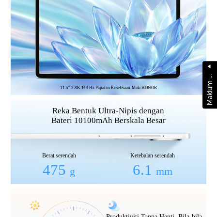
a
k
l
u
m
a
l
a
M
b
s
11.5'' 2.8K 144 Hz Paparan Keselesaan Mata HONOR
Reka Bentuk Ultra-Nipis dengan
Bateri 10100mAh Berskala Besar
Berat serendah
Ketebalan serendah
475
6.1
g
mm
Produktiviti Tanpa Henti, Bila-bila