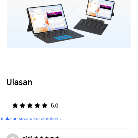
Ulasan
5.0
16 ulasan secara keseluruhan
e***