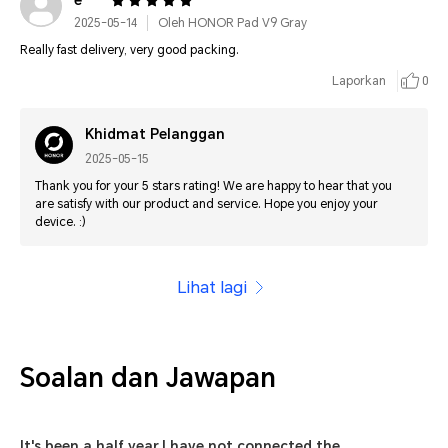
2025-05-14
Oleh HONOR Pad V9 Gray
Really fast delivery, very good packing.
Laporkan
0
Khidmat Pelanggan
2025-05-15
Thank you for your 5 stars rating! We are happy to hear that you
are satisfy with our product and service. Hope you enjoy your
device. :)
Lihat lagi
Soalan dan Jawapan
It's been a half year,I have not connected the