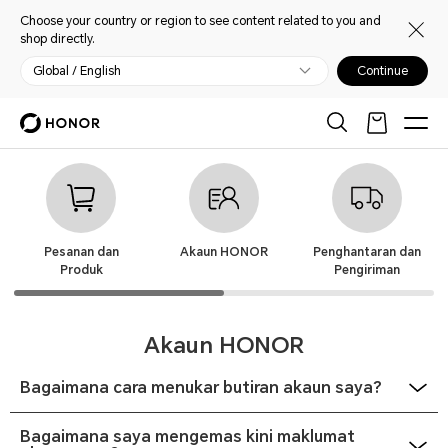
Choose your country or region to see content related to you and
shop directly.
Global / English
Continue
Pesanan dan
Akaun HONOR
Penghantaran dan
Produk
Pengiriman
Akaun HONOR
Bagaimana cara menukar butiran akaun saya?
Apabila anda mendaftar menggunakan alamat e-mel anda:
• Log masuk dan pergi ke Akaun Saya.
Bagaimana saya mengemas kini maklumat
• Klik ikon > di bawah DASHBOARD atau pilih Profil.