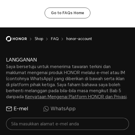
maklumat pesanan anda dan menghubungi anda bagi sebarang
Saya.
urusan berkaitan pesanan anda.
Go to FAQs Home
Shop
FAQ
honor-account
LANGGANAN
Saya bersetuju untuk menerima tawaran terkini dan
maklumat mengenai produk HONOR melalui e-mel atau IM
(contohnya WhatsApp) yang diberikan di bawah serta iklan
di platform pihak ketiga. Saya faham bahawa saya boleh
berhenti melanggan pada bila-bila masa mengikut Bab 5
daripada
Kenyataan Mengenai Platform HONOR dan Privasi
.
E-mel
WhatsApp