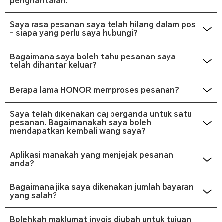
penghantaran.
Sila pastikan e-mel atau nombor telefon anda betul dan semak peti
mel spam. Atau anda boleh menghubungi pasukan sokongan
Saya rasa pesanan saya telah hilang dalam pos
HONOR untuk bantuan.
- siapa yang perlu saya hubungi?
Sila hubungi
DHL
untuk mengesahkan status pakej.
Bagaimana saya boleh tahu pesanan saya
telah dihantar keluar?
HONOR akan menghantar e-mel pemberitahuan untuk
memaklumkan anda apabila pesanan anda telah dihantar. Atau
Berapa lama HONOR memproses pesanan?
anda boleh klik JEJAK PESANAN di laman web HONOR untuk
Lazimnya, kami akan memproses pesanan anda dalam tempoh 1-2
menyemak status pesanan anda.
hari bekerja, dan proses ini akan terjejas semasa musim jualan atau
Saya telah dikenakan caj berganda untuk satu
force majeure.
pesanan. Bagaimanakah saya boleh
mendapatkan kembali wang saya?
Sila hubungi Sokongan Perkhidmatan HONOR sekiranya anda
menghadapi sebarang isu pembayaran.
Aplikasi manakah yang menjejak pesanan
anda?
Anda boleh menjejaki pesanan anda di laman web HONOR atau
memuat turun Aplikasi My HONOR.
Bagaimana jika saya dikenakan jumlah bayaran
yang salah?
Jika anda percaya amaun yang dikenakan untuk pesanan anda
tidak tepat, sila hubungi khidmat sokongan HONOR dan sertakan
Bolehkah maklumat invois diubah untuk tujuan