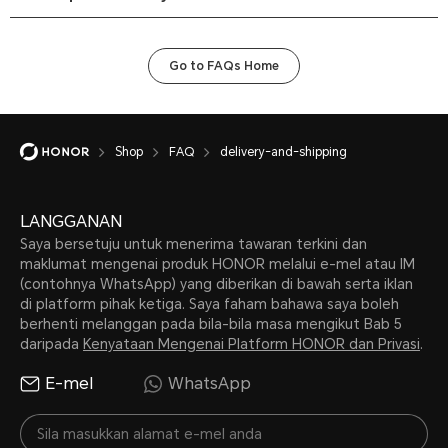
akan dipaparkan oleh sistem semasa Pembayaran.
Setelah pesanan anda bersedia untuk dihantar atau telah dihantar,
kami mungkin tidak dapat menukar alamat penghantaran. Jika
pesanan telah diterima oleh syarikat kurier, anda boleh
Go to FAQs Home
menghubungi mereka secara terus dan menukar alamat
penghantaran anda jika boleh.
Jika anda belum menerima e-mel pemberitahuan penghantaran, sila
hubungi Perkhidmatan Pelanggan HONOR.
Shop
FAQ
delivery-and-shipping
LANGGANAN
Saya bersetuju untuk menerima tawaran terkini dan
maklumat mengenai produk HONOR melalui e-mel atau IM
(contohnya WhatsApp) yang diberikan di bawah serta iklan
di platform pihak ketiga. Saya faham bahawa saya boleh
berhenti melanggan pada bila-bila masa mengikut Bab 5
daripada
Kenyataan Mengenai Platform HONOR dan Privasi
.
E-mel
WhatsApp