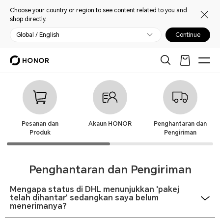
Choose your country or region to see content related to you and
shop directly.
Global / English
Continue
Pesanan dan
Akaun HONOR
Penghantaran dan
Produk
Pengiriman
Penghantaran dan Pengiriman
Mengapa status di DHL menunjukkan 'pakej
telah dihantar' sedangkan saya belum
menerimanya?
Sila hubungi DHL untuk mengesahkan semula status pakej anda. Ia