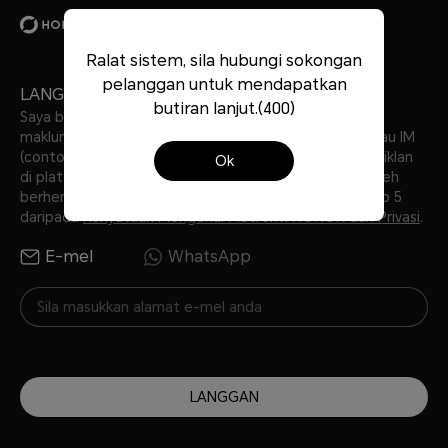
HONOR CHOICE
earbuds-clip
Reviews
Ralat sistem, sila hubungi sokongan
pelanggan untuk mendapatkan
LANGGANAN
butiran lanjut.(400)
Saya bersetuju untuk menerima tawaran terkini dan
maklumat mengenai produk HONOR melalui e-mel atau IM
(contohnya WhatsApp) yang diberikan di bawah serta iklan
Ok
di platform pihak ketiga. Saya faham bahawa saya boleh
berhenti melanggan pada bila-bila masa mengikut Bab 5
daripada
Kenyataan Mengenai Platform HONOR dan Privasi
.
E-mel
WhatsApp
LANGGAN