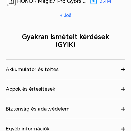
2.4M
HONOR Magic7 Pro Gyors útmutató-(Magic OS 9.0_01,PTP-N49,hu)[ 2.4M ]
+ Još
Gyakran ismételt kérdések
(GYIK)
Akkumulátor és töltés
Appok és értesítések
Biztonság és adatvédelem
Egyéb információk