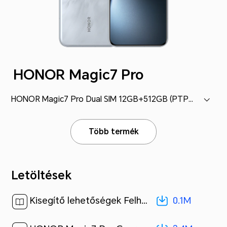
HONOR Magic7 Pro
HONOR Magic7 Pro Dual SIM 12GB+512GB (PTP-N49)
Több termék
Letöltések
0.1M
Kisegítő lehetőségek Felhasználói útmutató-(MagicOS 9.0_01,hu)[ 0.1M ]