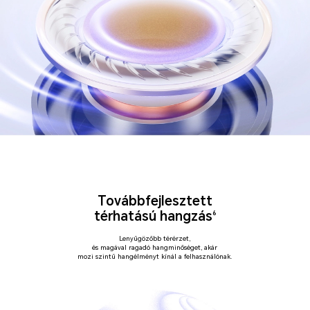
Továbbfejlesztett
térhatású hangzás
6
Lenyűgözőbb térérzet,
és magával ragadó hangminőséget, akár
mozi szintű hangélményt kínál a felhasználónak.