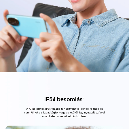
IP54 besorolás
5
A fülhallgatók IP54 vízálló tanúsítvánnyal rendelkeznek, és
nem félnek az izzadságtól vagy az esőtől, így nyugodt szívvel
élvezheted a zenét edzés közben.