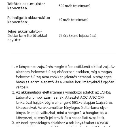
Töltőtok akkumulátor
500 mAh (minimum)
kapacitása:
Fülhallgató akkumulátor
40 mAh (minimum)
kapacitása:
Teljes akkumulátor-
élettartam (töltőtokkal
38 óra (zene lejátszása)
együtt):
A kényelmes zajszűrés megfelelően csökkenti a külső zajt. Az
alacsony frekvenciájú zaj elsősorban csökken, míg a magas
frekvenciájú zaj nem csökken jelentős hatással. A tényleges
hatás az adott jelenettől és a viselési körülményektől függően
változik.
Az akkumulátor élettartamára vonatkozó adatok az LCHSE
Laboratóriumból származnak. A tesztet ACC ,ANC OFF
funkcióval hajtják végre a hangerő 50%-a alapján (zajszűrés
kikapcsolva). Az akkumulátor tényleges élettartama olyan
tényezők miatt változhat, mint a hangerő, a hangforrás, a
környezet, a termék jellemzői és a használati szokások.
Az intelligens felugró ablakhoz a tok kinyitásakor HONOR