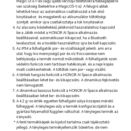
Magic UI 6.1-es vagy újabb verziójú telefonokra/táblagépekre
van szükség (beleértve a MagicOS-t is). A felugró ablak
lehetővé teszi az automatikus csatlakozást a tok első
kinyitásakor, és megjeleníti az akkumulátor töltöttségi
szintjét, amikor újra csatlakoztatja a tok kinyitásakor.
Az alacsony késleltetésű játékmód használatához kapcsold
be a Játék módot a HONOR AI Space alkalmazás
beállításainál; automatikusan kikapcsol, ha a Bluetooth
leválasztod, és a további használathoz újra be kell kapcsolni.
Az IP54 a fülhallgatók por- és vízállóságát jelenti, ami arra
utal, hogy kis mennyiségű por és víz fröccsenése nem
befolyásolja a termék normál működését. A fülhallgatók ezen
védelmi funkciói nem tartósan hatékonyak, és a napi kopás
miatt csökkenhetnek. A töltőtok nem por- vagy vízálló.
A térbeli hangzás funkciót a HONOR AI Space alkalmazás
beállításaiban lehet be- és kikapcsolni. A dinamikus fejkövetés
nem támogatott.
A dinamikus basszus funkciót a HONOR AI Space alkalmazás
beállításaiban lehet be- és kikapcsolni.
A 4,2 g-os érték egyetlen fülhallgató súlya közepes méretű
fülheggyel. A tényleges súly a termék konfigurációjától és a
gyártási folyamattól függően változhat. A tényleges termék az
irányadó.
A fenti termékképek és kijelző tartalma csak tájékoztató
jellegű. A tényleges termékjellemzők (ideértve, de nem