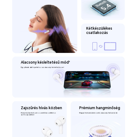
Kétkészülékes
csatlakozás
Alacsony késleltetésű mód
4
Egy pillanat alatt nyerhetsz az alacsony késleltetéssel
Zajszűrés hívás közben
Prémium hangminőség
Hívás közben tetszés szerint beszélhetsz
Magas frekvencián és erős alacsony frekvencián
az AI zajszűrővel