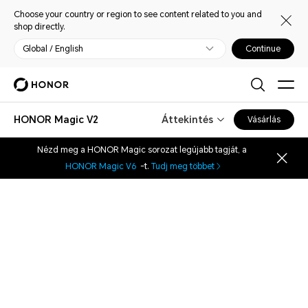
Choose your country or region to see content related to you and
shop directly.
Global / English
Continue
HONOR Magic V2
Áttekintés
Vásárlás
Nézd meg a HONOR Magic sorozat legújabb tagját, a
HONOR Magic V6
-t.
Tudj meg többet