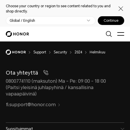
Choose your country or region to see content related to you and
shop directly.
Global / English
Continue
Support
Security
2024
Helmikuu
Ota yhteyttä
0800774110 (maksuton) Ma - Pe: 09:00 - 18:00
(Paitsi yleisinä juhlapyhinä / kansallisina
vapaapäivinä)
fi.support@honor.com
Suosituimmat