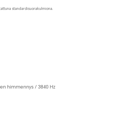
itattuna standardisuorakulmiona.
nen himmennys / 3840 Hz