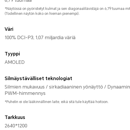
6,79 tuumaa
*Näytössä on pyöristetyt kulmat ja sen diagonaalilävistäjä on 6,79 tuumaa m
(Todellinen näytön koko on hieman pienempi).
Väri
100% DCI-P3, 1,07 miljardia väriä
Tyyppi
AMOLED
Silmäystävälliset teknologiat
Silmien mukavuus / sirkadiaaninen yönäyttö / Dynaami
PWM-himmennys
*Puhelin ei ole lääkinnällinen laite, eikä sitä tule käyttää hoitoon.
Tarkkuus
2640*1200