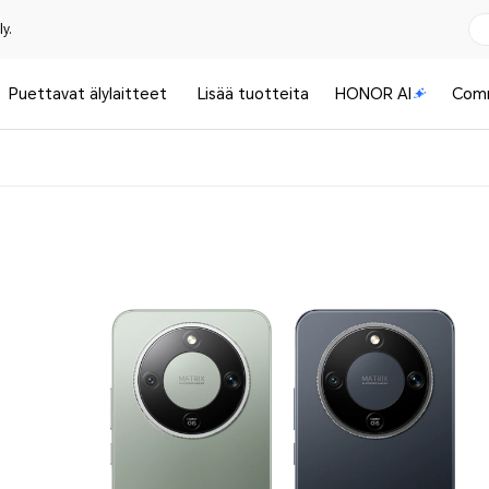
y.
Puettavat älylaitteet
Lisää tuotteita
HONOR AI
Com