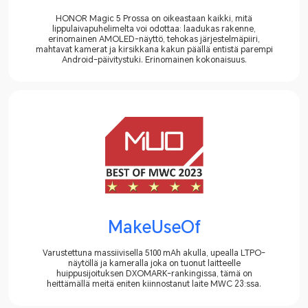
HONOR Magic 5 Prossa on oikeastaan kaikki, mitä
lippulaivapuhelimelta voi odottaa: laadukas rakenne,
erinomainen AMOLED-näyttö, tehokas järjestelmäpiiri,
mahtavat kamerat ja kirsikkana kakun päällä entistä parempi
Android-päivitystuki. Erinomainen kokonaisuus.
MakeUseOf
Varustettuna massiivisella 5100 mAh akulla, upealla LTPO-
näytöllä ja kameralla joka on tuonut laitteelle
huippusijoituksen DXOMARK-rankingissa, tämä on
heittämällä meitä eniten kiinnostanut laite MWC 23:ssa.