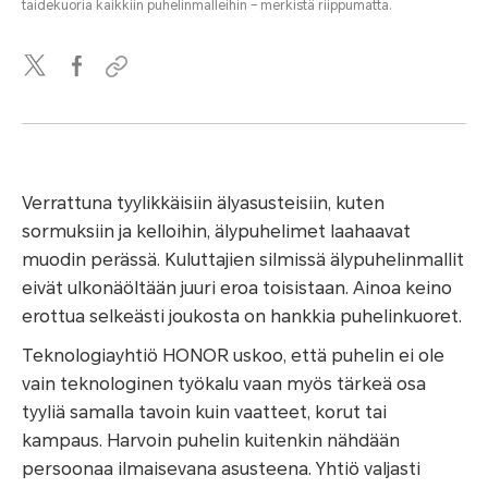
taidekuoria kaikkiin puhelinmalleihin – merkistä riippumatta.
Verrattuna tyylikkäisiin älyasusteisiin, kuten
sormuksiin ja kelloihin, älypuhelimet laahaavat
muodin perässä. Kuluttajien silmissä älypuhelinmallit
eivät ulkonäöltään juuri eroa toisistaan. Ainoa keino
erottua selkeästi joukosta on hankkia puhelinkuoret.
Teknologiayhtiö HONOR uskoo, että puhelin ei ole
vain teknologinen työkalu vaan myös tärkeä osa
tyyliä samalla tavoin kuin vaatteet, korut tai
kampaus. Harvoin puhelin kuitenkin nähdään
persoonaa ilmaisevana asusteena. Yhtiö valjasti