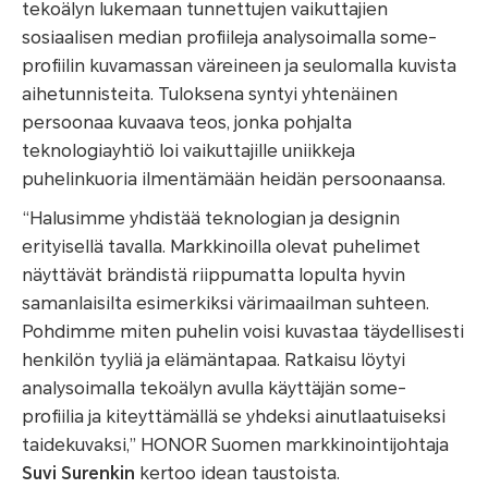
tekoälyn lukemaan tunnettujen vaikuttajien
sosiaalisen median profiileja analysoimalla some-
profiilin kuvamassan väreineen ja seulomalla kuvista
aihetunnisteita. Tuloksena syntyi yhtenäinen
persoonaa kuvaava teos, jonka pohjalta
teknologiayhtiö loi vaikuttajille uniikkeja
puhelinkuoria ilmentämään heidän persoonaansa.
“Halusimme yhdistää teknologian ja designin
erityisellä tavalla. Markkinoilla olevat puhelimet
näyttävät brändistä riippumatta lopulta hyvin
samanlaisilta esimerkiksi värimaailman suhteen.
Pohdimme miten puhelin voisi kuvastaa täydellisesti
henkilön tyyliä ja elämäntapaa. Ratkaisu löytyi
analysoimalla tekoälyn avulla käyttäjän some-
profiilia ja kiteyttämällä se yhdeksi ainutlaatuiseksi
taidekuvaksi,”
HONOR Suomen markkinointijohtaja
Suvi Surenkin
kertoo idean taustoista.