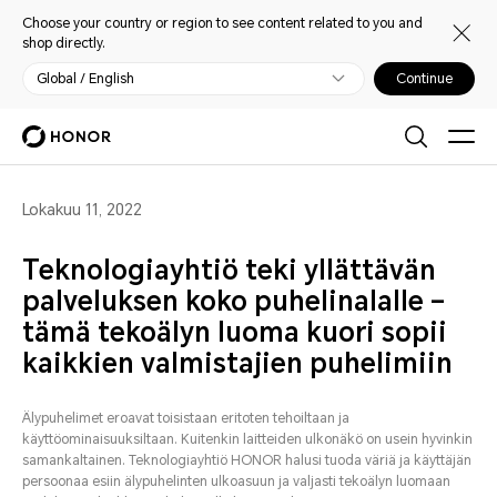
Choose your country or region to see content related to you and
shop directly.
Global / English
Continue
Lokakuu 11, 2022
Teknologiayhtiö teki yllättävän
palveluksen koko puhelinalalle –
tämä tekoälyn luoma kuori sopii
kaikkien valmistajien puhelimiin
Älypuhelimet eroavat toisistaan eritoten tehoiltaan ja
käyttöominaisuuksiltaan. Kuitenkin laitteiden ulkonäkö on usein hyvinkin
samankaltainen. Teknologiayhtiö HONOR halusi tuoda väriä ja käyttäjän
persoonaa esiin älypuhelinten ulkoasuun ja valjasti tekoälyn luomaan