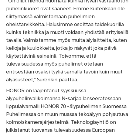
“On ollut hienoa huomata kuinka hyvän vastaanoton
puhelinkuoret ovat saaneet. Emme kuitenkaan ole
siirtymässä valmistamaan puhelimien
oheistarvikkeita. Halusimme osoittaa taidekuorilla
kuinka tekniikka ja muoti voidaan yhdistää erityisellä
tavalla. Valmistamme myös muita älylaitteita, kuten
kelloja ja kuulokkeita, jotka jo näkyvät joka päivä
käytettävinä esineinä. Toivomme, että
tulevaisuudessa myös puhelimet otetaan
entisestään osaksi tyyliä samalla tavoin kuin muut
älyasusteet,”
Surenkin päättää.
HONOR on laajentanut syyskuussa
älypuhelinvalikoimansa N-sarjaa lanseeratessaan
lippulaivamalli HONOR 70 -älypuhelimen Suomessa.
Puhelimessa on muun muassa tekoälyyn pohjautuva
kolmoiskamerajärjestelmä. Teknologiayhtiö on
julkistanut tuovansa tulevaisuudessa Euroopan