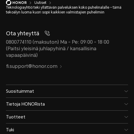
Uutiset
Teknologiayhtiö teki yllättävän palveluksen koko puhelinalalle – tämä
tekoälyn luoma kuori sopii kaikkien valmistajien puhelimiin
Ota yhteyttä
0800774110 (maksuton) Ma - Pe: 09:00 - 18:00
(Paitsi yleisinä juhlapyhinä / kansallisina
vapaapäivinä)
fi.support@honor.com
Suosituimmat
Tietoja HONORista
Tuotteet
Tuki