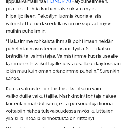
lippulaivamalliinsa
HONOR 70
-älypuhelimeen,
päätti se tehdä karhunpalveluksen myös
kilpailijoilleen. Tekoälyn luomia kuoria ei siis
valmistettu merkki edellä vaan ne sopivat myös
muihin puhelimiin.
“Halusimme rohkaista ihmisiä pohtimaan heidän
puhelintaan asusteena, osana tyyliä. Se ei katso
brändiä tai valmistajaa. Valmistimme kuoria usealle
kymmenelle vaikuttajalle, joista osalla oli käytössään
jokin muu kuin oman brändimme puhelin,”
Surenkin
sanoo.
Kuoria valmistettiin toistaiseksi alkuun vain
valikoiduille vaikuttajille. Markkinointijohtaja näkee
kuitenkin mahdollisena, että personoituja kuoria
voitaisiin nähdä tulevaisuudessa myös kuluttajien
yllä, sillä intoa ja kiinnostusta on riittänyt.