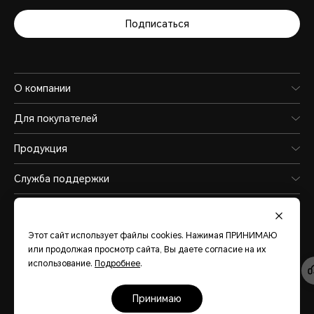
зарядки примерно
Подписаться
до 46%, полная
зарядка занимает
О компании
около 84 минут.
Для покупателей
При тестировании
Продукция
для зарядки
Служба поддержки
выключенного
ноутбука
Этот сайт использует файлы cookies. Нажимая ПРИНИМАЮ
Eurasia
(Pусский)
или продолжая просмотр сайта, Вы даете согласие на их
использовалось
использование.
Подробнее
.
стандартное или
Карта сайта
Политика конфиденциальности
Условия использования
Политика файлов cookies
принимаю