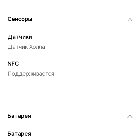
Процессор
Модель
Ядр
Intel® Core™ i5-
8
13420H 13-го
поколения