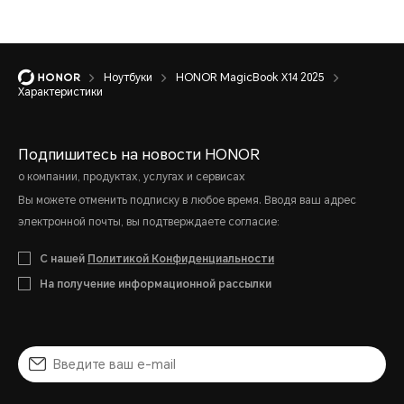
автономной работы
протестировано в
Ноутбуки
HONOR MagicBook X14 2025
PC Mark 10 Modern
Характеристики
office. Фактическое
Подпишитесь на новости HONOR
время работы может
о компании, продуктах, услугах и сервисах
Вы можете отменить подписку в любое время. Вводя ваш адрес
отличаться в
электронной почты, вы подтверждаете согласие:
зависимости от
С нашей
Политикой Конфиденциальности
сценариев
На получение информационной рассылки
использования.
30 минут для