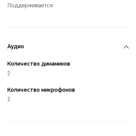
Батарея
Батарея
60 Вт·ч
(номинальная
емкость) литий-
полимерный
аккумулятор
До 12 часов