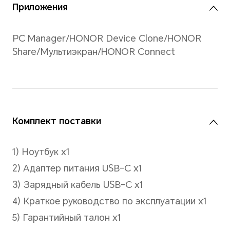
локального
воспроизведения
видео FullHD, до 7
часов просмотра
веб-страниц, до 10,5
часов повседневной
работы в офисе.
По данным
лаборатории
HONOR: время