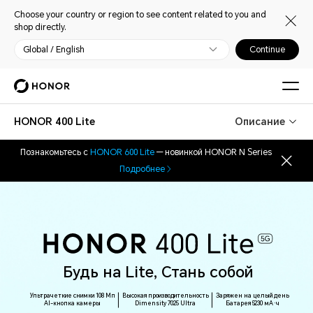
Choose your country or region to see content related to you and
shop directly.
Global / English
Continue
HONOR 400 Lite
Описание
Познакомьтесь с
HONOR 600 Lite
— новинкой HONOR N Series
Подробнее
Будь на Lite, Стань собой
Ультрачеткие снимки 108 Мп
Высокая производительность
Заряжен на целый день
AI-кнопка камеры
Dimensity 7025 Ultra
Батарея 5230 мА·ч