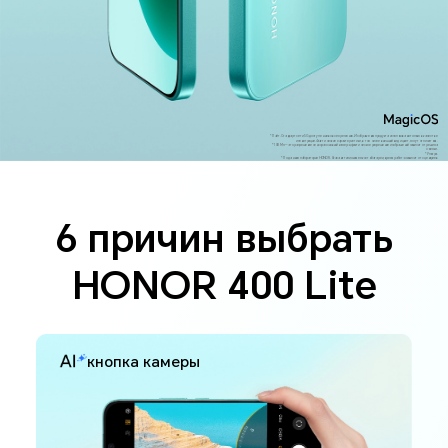
*Лайт. Стандарт сети 5G доступен не во всех регионах. Изображения продукта использованы только в качестве
иллюстрации. Фактические характеристики, в том числе внешний вид и цвет, могут отличаться.
*108 Мп — это разрешение сенсора основной камеры, фактическое разрешение изображений зависит от режима
съемки.
*Ультра.
*По данным лаборатории HONOR. Указана типичная емкость батареи, время работы зависит от сценариев
использования.
6 причин выбрать
HONOR 400 Lite
кнопка камеры