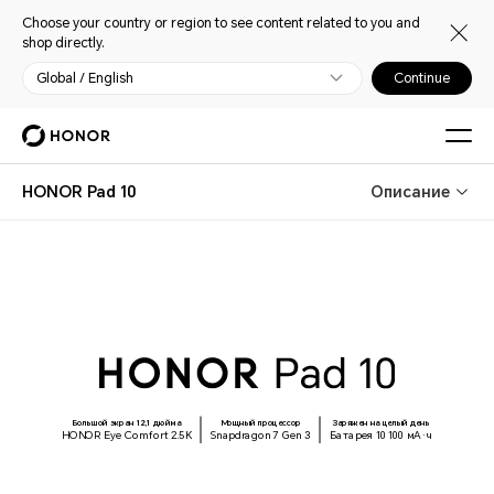
Choose your country or region to see content related to you and
shop directly.
Global / English
Continue
HONOR Pad 10
Описание
Большой экран 12,1 дюйма
Мощный процессор
Заряжен на целый день
HONOR Eye Comfort 2.5K
Snapdragon 7 Gen 3
Батарея 10 100 мА·ч