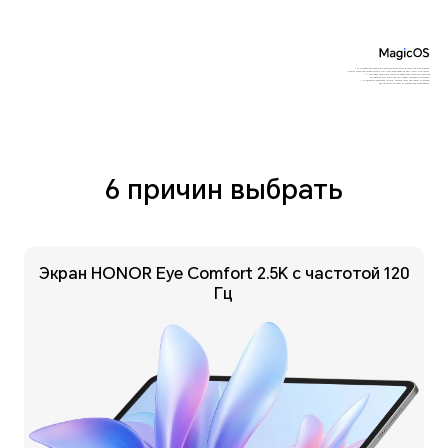
*0+. Изображения продукта использованы только в качестве иллюстрации.
Фактические характеристики, в том числе внешний вид и цвет, могут отличаться.
* Ай комфорт. Диагональ экрана и разрешение 2560х1600 пикселей
измерены в соответствии со стандартным прямоугольником.
* По данным лаборатории HONOR. Указана типичная емкость батареи,
время работы зависит от сценариев использования.
6 причин выбрать
Экран HONOR Eye Comfort 2.5K
с частотой 120
Гц