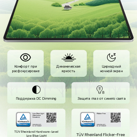
Комфорт при
Динамическая
Циркадный
расфокусировке
яркость
ночной экран
Поддержка DC Dimming
Защита глаз от
синего света
TÜV Rheinland Hardware-Level
TÜV Rheinland Flicker-Free
Low Blue Light