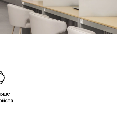
льше
ойств