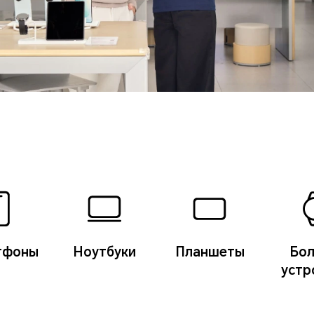
тфоны
Ноутбуки
Планшеты
Бо
устр