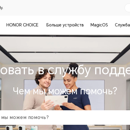
y.
HONOR CHOICE
Больше устройств
MagicOS
Служба
овать в службу под
Чем мы можем помочь?