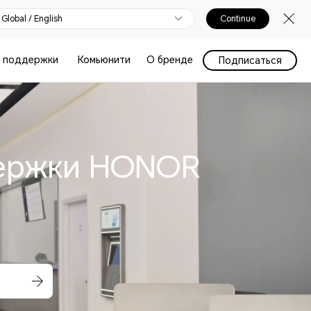
Global / English
Continue
 поддержки
Комьюнити
О бренде
Подписаться
держки HONOR