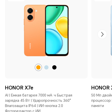
Рассветный
Небесно-
Полночный
оранжевый
голубой
черный
HONOR X7e
HONOR X
AI | Емкая батарея 7000 мА·ч Быстрая
50 Мп двой
зарядка 45 Вт | Ударопрочность 360°
процессор 
Влагозащита IP64 | ИИ-кнопка 2.0
памяти
Фоторедактор с ИИ