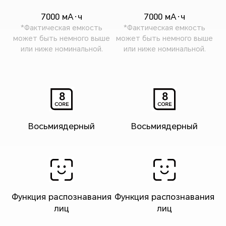
7000 мА·ч
7000 мА·ч
*Фактическая емкость
*Фактическая емкость
может быть немного выше
может быть немного выше
или ниже номинальной.
или ниже номинальной.
Восьмиядерный
Восьмиядерный
Функция распознавания
Функция распознавания
лиц
лиц