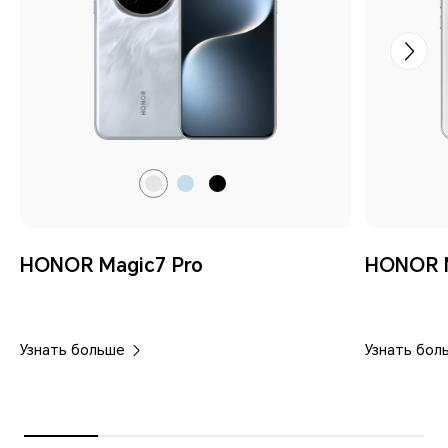
Лунный
Лазурный
Графитовый
серый
голубой
черный
HONOR Magic7 Pro
HONOR 
Узнать больше
Узнать бол