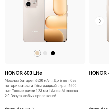
Пустынный
Вельветовый
Вельветовый
золотой
серый
черный
HONOR 600 Lite
HONOR 
Мощная батарея 6520 мА·ч До 6 лет без
потери емкости | Ультраяркий экран 6500
нит Тонкие рамки 1,23 мм | Умная AI-кнопка
2.0 Запуск любых приложений
Узнать больше
Узнать бол