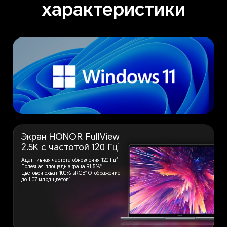
характеристики
Экран HONOR
FullView
1
2.5K
с частотой 120 Гц
4
Адаптивная частота обновления 120 Гц
5
Полезная площадь экрана 91,5%
6
Цветовой охват 100% sRGB
Отображение
7
до 1,07 млрд цветов