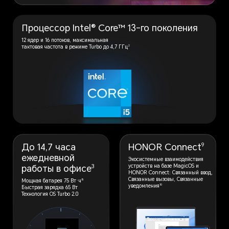
Процессор Intel® Core™
13-го поколения
12 ядер и 16 потоков, максимальная
2
тактовая частота в режиме Turbo до 4,7 ГГц
9
До 14,7 часа
HONOR Connect
ежедневной
Экосистемные взаимодействия
3
устройств на базе MagicOS и
работы в офисе
HONOR
Connect: Связанный ввод,
Связанные
вызовы, Связанные
8
Мощная батарея 75 Вт·ч
10
уведомления
Быстрая зарядка 65 Вт
Технология OS Turbo 2.0