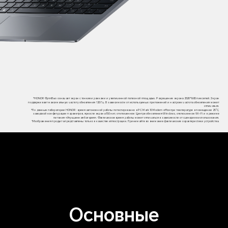
*HONOR ФуллВью означает экран с тонкими рамками и увеличенной полезной площадью. Разрешение экрана 2520*1680 пикселей. Экран
поддерживает максимальную частоту обновления 120 Гц. В зависимости от используемых приложений и настроек частота обновления может
отличаться.
*По данным лаборатории HONOR: время автономной работы потестированно в PC Mark 10 Modern office при температуре в помещении 25°C,
заводской конфигурации параметров, яркости экрана 150 нит, отключенном Центре обновления Windows, отключенном Wi-Fi и в режиме
питания «Улучшенная батарея». Фактическое время работы может отличаться в зависимости от сценариев использования.
*Изображения продукта представлены только в качестве иллюстрации. Принимайте во внимание фактические характеристики устройства.
Основные