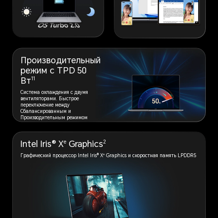
Производительный
режим с TPD 50
11
Вт
Система охлаждения с двумя
вентиляторами. Быстрое
переключение между
Сбалансированным и
Производительным режимом
e
2
Intel Iris® X
Graphics
e
Графический процессор Intel Iris® X
Graphics и скоростная память LPDDR5