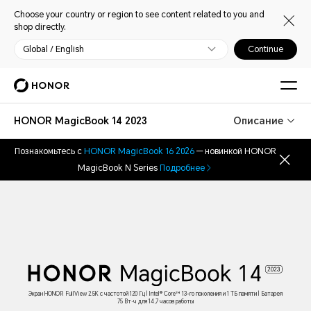
Choose your country or region to see content related to you and
shop directly.
Global / English
Continue
HONOR MagicBook 14 2023
Описание
Познакомьтесь с
HONOR MagicBook 16 2026
— новинкой HONOR
MagicBook N Series
Подробнее
Экран HONOR FullView 2.5K с частотой 120 Гц | Intel® Core™ 13-го поколения и 1 ТБ памяти | Батарея
75 Вт⋅ч для 14,7 часов работы