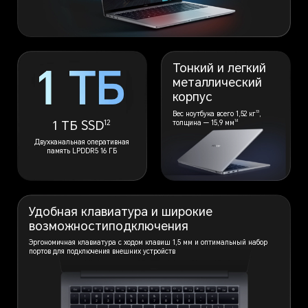
Тонкий и легкий
металлический
корпус
13
Вес ноутбука всего 1,52 кг
,
12
14
1 ТБ SSD
толщина — 15,9 мм
Двухканальная оперативная
память LPDDR5 16 ГБ
Удобная клавиатура и широкие
возможности
подключения
Эргономичная клавиатура с ходом клавиш 1,5 мм и оптимальный набор
портов для подключения внешних устройств