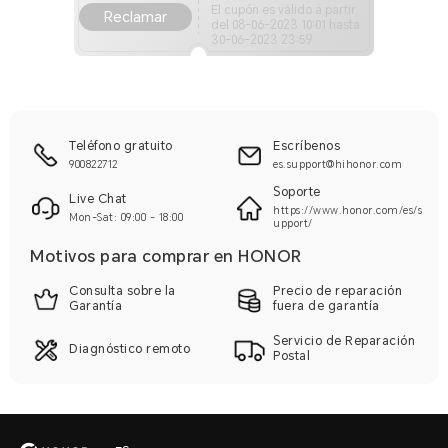
El cupón es válido a partir
Reclamar
del
08-06-2023 10:01
hasta
30-06-2023 23:59
Teléfono gratuito
Escríbenos
900822712
es.support@hihonor.com
Soporte
Live Chat
https://www.honor.com/es/s
Mon-Sat: 09:00 - 18:00
upport/
Motivos para comprar en HONOR
Consulta sobre la
Precio de reparación
Garantía
fuera de garantía
Servicio de Reparación
Diagnóstico remoto
Postal