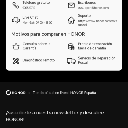
Teléfono gratuito
Escríbenos
900822712
es.support@honor.com
Soporte
Live Chat
https://www.honor.com/es/s
Mon-Sat: 09:00 - 18:00
upport
Motivos para comprar en HONOR
Consulta sobre la
Precio de reparación
Garantía
fuera de garantía
Servicio de Reparación
Diagnóstico remoto
Postal
Tienda oficial en línea | HONOR España
¡Suscríbete a nuestra newsletter y descubre
HONOR!