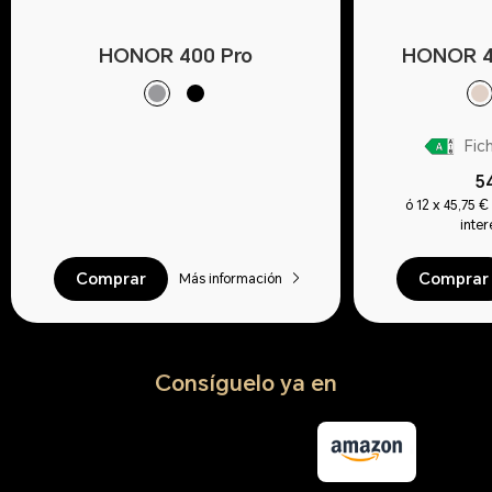
HONOR 400 Pro
HONOR 4
Fic
5
ó 12 x 45,75 
inte
Comprar
Comprar
Más información
Consíguelo ya en