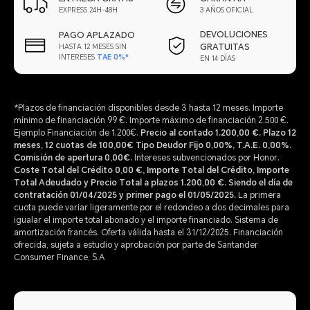
EXPRESS 24H-48H
3 AÑOS OFICIAL
DEVOLUCIONES
PAGO APLAZADO
GRATUITAS
HASTA 12 MESES SIN
INTERESES
TAE 0%*
EN 14 DÍAS
*Plazos de financiación disponibles desde 3 hasta 12 meses. Importe
mínimo de financiación 99 €. Importe máximo de financiación 2.500 €.
Ejemplo Financiación de 1.200€.
Precio al contado 1.200,00 €. Plazo 12
meses, 12 cuotas de 100,00€ Tipo Deudor Fijo 0,00%,
T.A.E. 0,00%
.
Comisión de apertura 0,00€.
Intereses subvencionados por Honor.
Coste Total del Crédito 0,00 €, Importe Total del Crédito, Importe
Total Adeudado y Precio Total a plazos 1.200,00 €. Siendo el día de
contratación 01/04/2025 y primer pago el 01/05/2025.
La primera
cuota puede variar ligeramente por el redondeo a dos decimales para
igualar el importe total abonado y el importe financiado. Sistema de
amortización francés. Oferta válida hasta el 31/12/2025. Financiación
ofrecida, sujeta a estudio y aprobación por parte de Santander
Consumer Finance, S.A