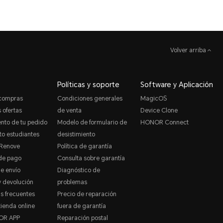
Volver arriba
Políticas y soporte
Software y Aplicación
 compras
Condiciones generales
MagicOS
 ofertas
de venta
Device Clone
nto de tu pedido
Modelo de formulario de
HONOR Connect
o estudiantes
desistimiento
Renove
Política de garantía
de pago
Consulta sobre garantía
de envío
Diagnóstico de
 devolución
problemas
s frecuentes
Precio de reparación
tienda online
fuera de garantía
OR APP
Reparación postal