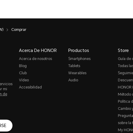
W)
Comprar
Acerca De HONOR
Productos
Store
Acerca de nosotros
Smartphones
Guía de
Blog
Tablets
Todas las
Club
Wearables
Seguimie
Vídeo
Audio
Descuent
ervicios
Accesibilidad
HONOR 
ar mi
n de
Método 
Política 
Cambio y
Pregunta
sobre la 
RSE
My HON