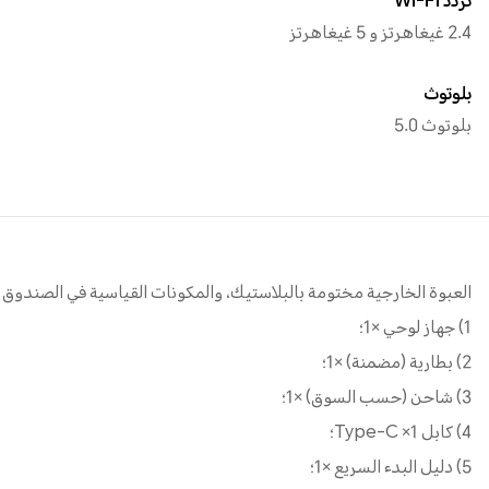
تردد Wi-Fi
2.4 غيغاهرتز و 5 غيغاهرتز
بلوتوث
بلوتوث 5.0
العبوة الخارجية مختومة بالبلاستيك، والمكونات القياسية في الصندوق
1) جهاز لوحي ×1؛
2) بطارية (مضمنة) ×1؛
3) شاحن (حسب السوق) ×1؛
4) كابل Type-C ×1؛
5) دليل البدء السريع ×1؛