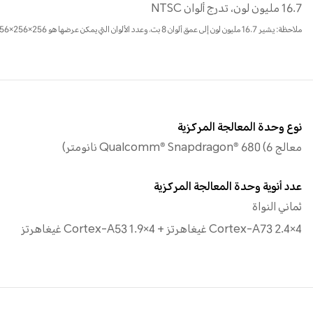
16.7 مليون لون، تدرج ألوان NTSC
ملاحظة: يشير 16.7 مليون لون إلى عمق ألوان 8 بت، وعدد الألوان التي يمكن عرضها هو 256×256×256 نوعًا، أي حوالي 16.7 مليون لون
نوع وحدة المعالجة المركزية
معالج Qualcomm® Snapdragon® 680 (6 نانومتر)
عدد أنوية وحدة المعالجة المركزية
ثماني النواة
4×Cortex-A73 2.4 غيغاهرتز + 4×Cortex-A53 1.9 غيغاهرتز