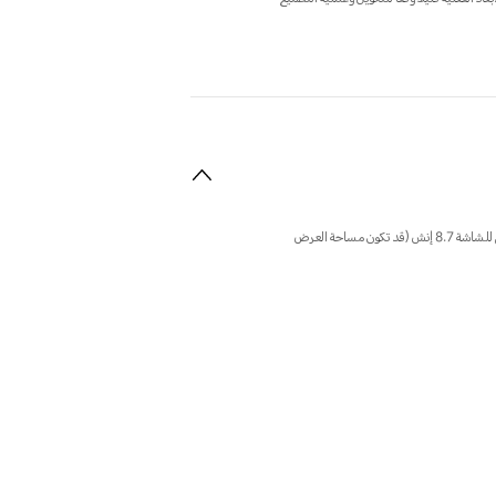
ملاحظة: تتميز الشاشة بتصميم ذي زوايا دائرية، وعند القياس وفقًا لمستطيل قياسي، يبلغ الطول القطري للشاشة 8.7 إنش (قد تكون مساحة العرض