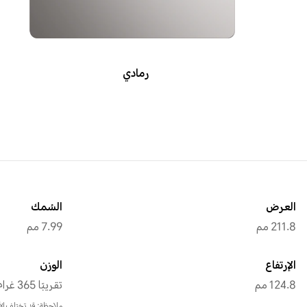
رمادي
العرض
السُمك
211.8 مم
7.99 مم
الإرتفاع
الوزن
124.8 مم
تقريبًا 365 غرام (مع البطارية)
ملاحظة: قد تختلف الأبع