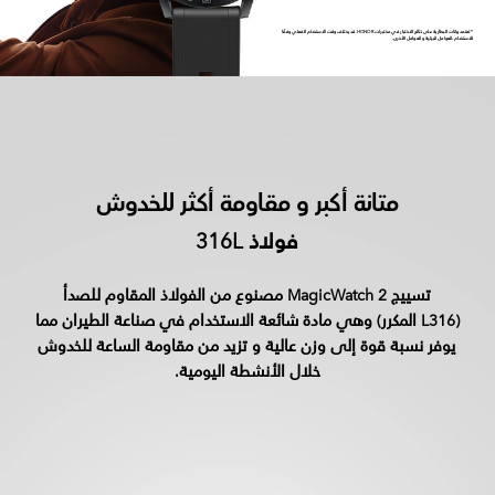
*تعتمد بيانات البطارية على نتائج الاختبار في مختبرات HONOR.قد يختلف وقت الاستخدام الفعلي وفقًا
للاستخدام،العوامل البيئية و العوامل الأخرى.
متانة أكبر و مقاومة أكثر للخدوش
فولاذ 316L
تسييج MagicWatch 2 مصنوع من الفولاذ المقاوم للصدأ
(L316 المكرر) وهي مادة شائعة الاستخدام في صناعة الطيران مما
يوفر نسبة قوة إلى وزن عالية و تزيد من مقاومة الساعة للخدوش
خلال الأنشطة اليومية.