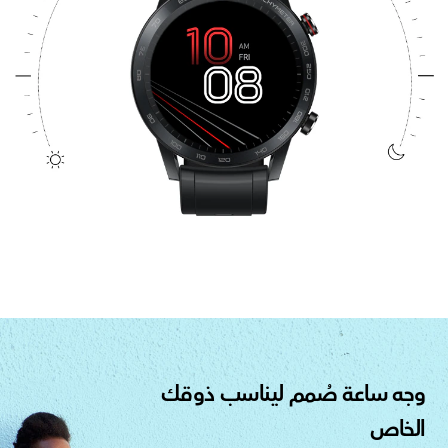
وجه ساعة صُمم ليناسب ذوقك
الخاص