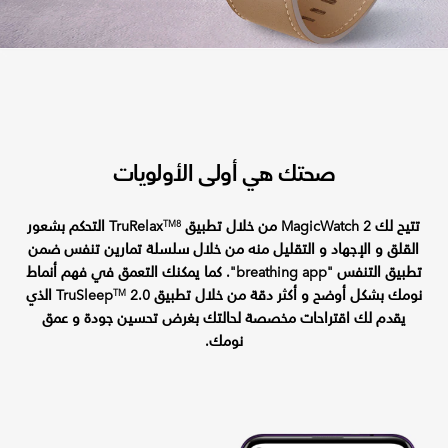
صحتك هي أولى الأولويات
تتيح لك MagicWatch 2 من خلال تطبيق TruRelax
التحكم بشعور
TM
8
القلق و الإجهاد و التقليل منه من خلال سلسلة تمارين تنفس ضمن
تطبيق التنفس "breathing app". كما يمكنك التعمق في فهم أنماط
نومك بشكل أوضح و أكثر دقة من خلال تطبيق TruSleep
2.0 الذي
TM
يقدم لك اقتراحات مخصصة لحالتك بغرض تحسين جودة و عمق
نومك.