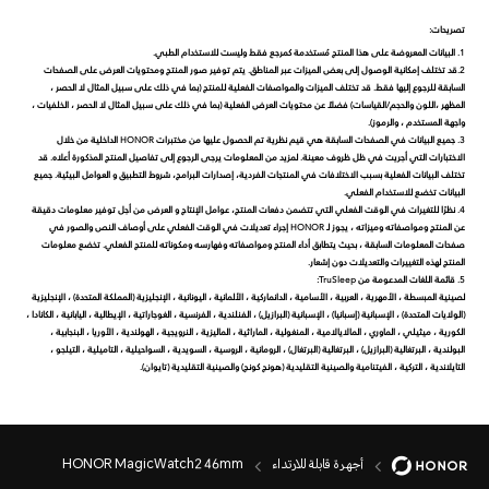
تصريحات:
1. البيانات المعروضة على هذا المنتج مُستخدمة كمرجع فقط وليست للاستخدام الطبي.
2.قد تختلف إمكانية الوصول إلى بعض الميزات عبر المناطق. يتم توفير صور المنتج ومحتويات العرض على الصفحات
السابقة للرجوع إليها فقط. قد تختلف الميزات والمواصفات الفعلية للمنتج (بما في ذلك على سبيل المثال لا الحصر ،
المظهر ،اللون والحجم/القياسات) فضلاً عن محتويات العرض الفعلية (بما في ذلك على سبيل المثال لا الحصر ، الخلفيات ،
واجهة المستخدم ، والرموز).
3. جميع البيانات في الصفحات السابقة هي قيم نظرية تم الحصول عليها من مختبرات HONOR الداخلية من خلال
الاختبارات التي أجريت في ظل ظروف معينة. لمزيد من المعلومات يرجى الرجوع إلى تفاصيل المنتج المذكورة أعلاه. قد
تختلف البيانات الفعلية بسبب الاختلافات في المنتجات الفردية، إصدارات البرامج، شروط التطبيق و العوامل البيئية. جميع
البيانات تخضع للاستخدام الفعلي.
4. نظرًا للتغيرات في الوقت الفعلي التي تتضمن دفعات المنتج، عوامل الإنتاج و العرض من أجل توفير معلومات دقيقة
عن المنتج ومواصفاته وميزاته ، يجوز لـ HONOR إجراء تعديلات في الوقت الفعلي على أوصاف النص والصور في
صفحات المعلومات السابقة ، بحيث يتطابق أداء المنتج ومواصفاته وفهارسه ومكوناته للمنتج الفعلي. تخضع معلومات
المنتج لهذه التغييرات والتعديلات دون إشعار.
5. قائمة اللغات المدعومة من TruSleep:
لصينية المبسطة ، الأمهرية ، العربية ، الأسامية ، الدانماركية ، الألمانية ، اليونانية ، الإنجليزية (المملكة المتحدة) ، الإنجليزية
(الولايات المتحدة) ، الإسبانية (إسبانيا) ، الإسبانية (البرازيل) ، الفنلندية ، الفرنسية ، الغوجاراتية ، الإيطالية ، اليابانية ، الكانادا ،
الكورية ، ميثيلي ، الماوري ، المالايالامية ، المنغولية ، الماراثية ، الماليزية ، النرويجية ، الهولندية ، الأوريا ، البنجابية ،
البولندية ، البرتغالية (البرازيل) ، البرتغالية (البرتغال) ، الرومانية ، الروسية ، السويدية ، السواحيلية ، التاميلية ، التيلجو ،
التايلاندية ، التركية ، الفيتنامية والصينية التقليدية (هونج كونج) والصينية التقليدية (تايوان).
أجهرة قابلة للارتداء
HONOR MagicWatch2 46mm