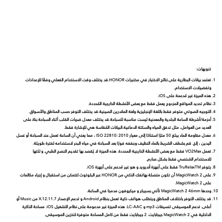
تنويهات:
تعتمد بيانات البطارية على نتائج الاختبار في مختبرات HONOR.قد يختلف وقت الاستخدام الفعلي وفقًا للإعدادات
وتفضيلات الاستخدام.
هذه الميزة غير مُدعمة على iOS.
نظام تحديد المواقع المزدوج يعمل فقط مع بعض الأنشطة الخارجية المُحددة.
التوجيه الصوتي متوفر فقط باللغة الإنجليزية ولغة الماندرين الصينية.قد يختلف التوفر حسب المناطق والأسواق.
أحزمة/أشرطة الساعة الجلدية والمعدنية ليست مناسبة للسباحة.قد يختلف معدل ضربات القلب أثناء السباحة بناءً على
العديد من العوامل، مثل تدفق المياه والسكتة الدماغية.البيانات المُقاسة هي للإشارة فقط.
معدل مقاومة الماء يبلغ 50 مترًا استنادًا إلى معيار ISO 22810: 2010 ، مما يعني أن الساعة تعمل عند السباحة أو غسل
اليدين ، إلخ. قم بشطف الشريط بالماء النظيف وجففه فورًا بعد السباحة في مياه البحر لاستخدامه لفترة طويلة.
تعمل VO2Max فقط مع بعض الأنشطة الخارجية المحددة. هذه الميزة لا يُقصد بها تقديم النصح الطبي. و لكنها
للاستخدام الشخصي فقط بشكل صارم.
يتوفر TruRelaxTM فقط على أجهزة أندرويد و هو غير مُدعم على أجهزة iOS.
على MagicWatch 2 أن تكون متصلة بهاتفك الذكي من HONOR عبر البلوتوث لتتمكن من استقبال و إجراء مكالمات
على MagicWatch 2.
وحدها MagicWatch 2 46mm تأتي بسبيكر و ميكروفون مدمجا في الساعة.
قد يختلف التوفر باختلاف المناطق ويتطلب هواتف ذكية تعمل بنظام Android و تدعم الإصدار 12.11.7.X من Music أو
أعلى. تدعم الموسيقى تنسيقات mp3 و LC-AAC. هذه الميزة غير مدعومة على نظام التشغيل iOS. مساحة الذاكرة
الداخلية في MagicWatch 2 جيجابايت. 2 جيجابايت فقط من كامل المساحة متوفرة لتخزين الموسيقى.