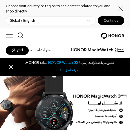
Choose your country or region to see content related to you and
shop directly.
Global / English
Continue
‎HONOR MagicWatch 2
نظرة عامة
اشترِ الآن
46mm
تحقق من أحدث إصدار من
HONOR Watch GS 3
لساعة HONOR.
معرفة المزيد
لا مثيـــــــــــــــل لهـــــــــــــــا
بطارية تدوم حتى 14 يوم*
أوجه ساعة مخصصة
15 وضع لياقة بدنية مبني على
الأهداف