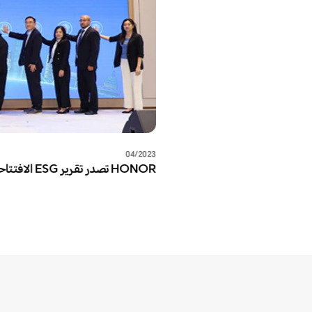
04/2023
HONOR تصدر تقرير ESG الافتتاحي وتتعهد بتحقيق عمليات محايدة للكربون بحلول عام 2045