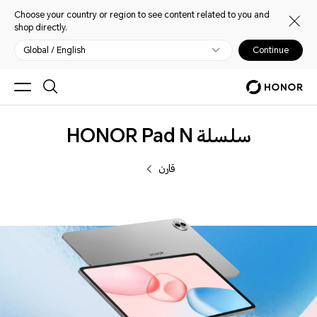
Choose your country or region to see content related to you and
shop directly.
Global / English
Continue
Tablets
سلسلة HONOR Pad N
قارن