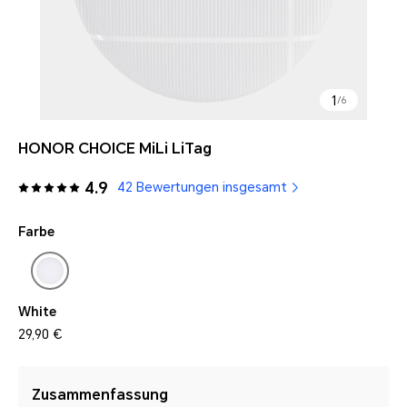
1
/
6
HONOR CHOICE MiLi LiTag
4.9
42 Bewertungen insgesamt
Farbe
White
29,90 €
Zusammenfassung