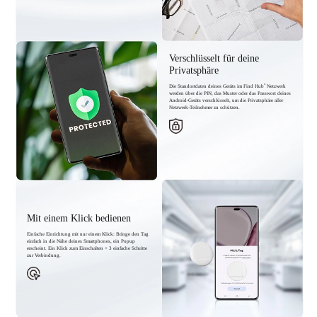
Verschlüsselt für deine
Privatsphäre
4
Die Standortdaten deines Geräts im Find Hub
Netzwerk
werden über die PIN, das Muster oder das Passwort deines
Android-Geräts verschlüsselt, um die Privatsphäre aller
Netzwerk-Teilnehmer zu schützen.
Mit einem Klick bedienen
Einfache Einrichtung mit nur einem Klick: Bringe den Tag
einfach in die Nähe deines Smartphones, ein Popup
erscheint. Ein Klick zum Einschalten + 3 einfache Schritte
zur Verbindung.