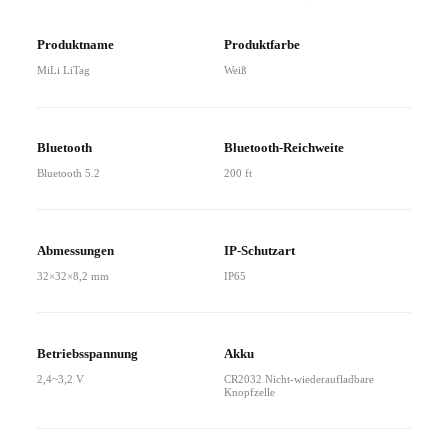
Produktname
Produktfarbe
MiLi LiTag
Weiß
Bluetooth
Bluetooth-Reichweite
Bluetooth 5.2
200 ft
Abmessungen
IP-Schutzart
32×32×8,2 mm
IP65
Betriebsspannung
Akku
2,4~3,2 V
CR2032 Nicht-wiederaufladbare
Knopfzelle