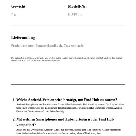
Gewicht
Modell-Nr.
7 g
HD-P16-6
Lieferumfang
Produktgehäuse, Benutzerhandbuch, Trageschlaufe
Die angegebenen Maße, das Gewicht und weitere Daten wurden manuell ermittelt und können leicht abweichen. Für genaue
Informationen ist das tatsächliche Produkt maßgeblich.
Welche Android-Version wird benötigt, um Find Hub zu nutzen?
Android-Smartphones mit Betriebssystem 6 oder höher können die Find Hub-App nutzen. Die App ist zudem
über einen Webbrowser auf Laptops und Tablets zugänglich. Für das Find Hub-Netzwerk werden Android-
Geräte mit Betriebssystem 9 oder höher benötigt.
Mit welchen Smartphones und Zubehörteilen ist der Find Hub
kompatibel?
Achte auf das „Works with Android“-Label auf Zubehör, das mit Find Hub funktioniert. Eine vollständige
Liste findest du hier: https://www.android.com/learn-find-my-device/#fmd-ecosystem