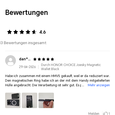
Bewertungen
4.6
13 Bewertungen insgesamt
dan***@web.de
Durch HONOR CHOICE Joesky Magnetic
29-04-2026
Wallet Black
Habe ich zusammen mit einem HMV5 gekauft, weil er da reduziert war.
Den magnetischen Ring habe ich an der mit dem Handy mitgelieferten
Hülle angebracht. Die Verarbeitung ist sehr gut. Es passen gerade 3 Ka
Mehr anzeigen
rten (Personalausweis, Führerschein, EC-Karte) und ein paar sorgsam g
efaltete Scheine rein.
Melden
1