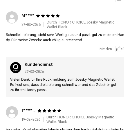
M****
Durch HONOR CHOICE Joesky Magnetic
27-03-2026
Wallet Black
Schnelle Lieferung, sieht sehr Wertig aus und passt gut zu meinem Han
dy. Für meine Zwecke auch völlig ausreichend
Melden
0
Kundendienst
27-03-2026
Vielen Dank für Ihre Rückmeldung zum Joesky Magnetic Wallet.
Es freut uns, dass die Lieferung schnell war und das Zubehör gut
zu Ihrem Handy passt.
f********
Durch HONOR CHOICE Joesky Magnetic
19-03-2026
Wallet Black
bu kadar güzel olacağını tahmin etmiyordum harika 👍tafsiye ederim be