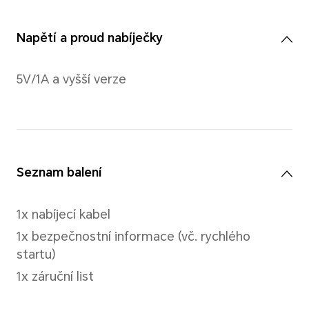
řemínek
Silikon
Tlačítka