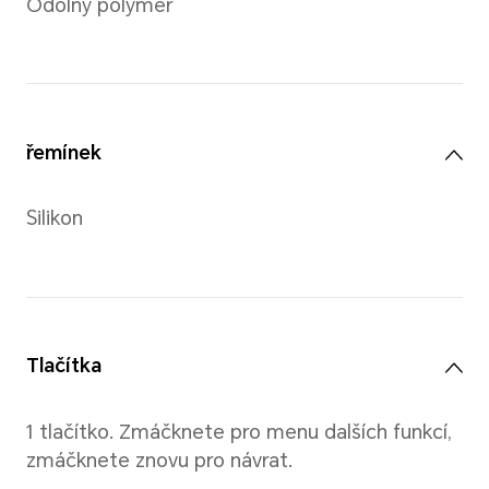
Hmotnost
18 g (bez pásku)
29 g (bez pásku)
*Aktuální naměření hodnoty každé
lehce lišit.