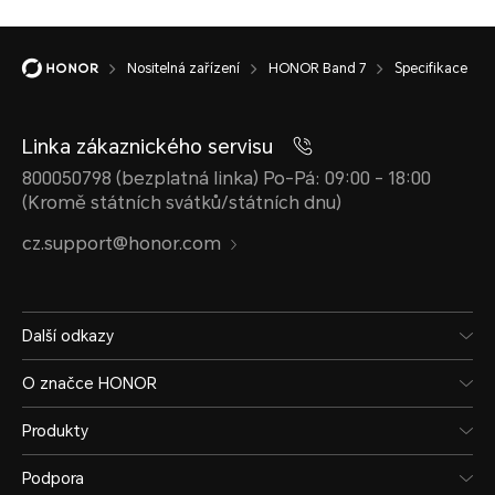
Nositelná zařízení
HONOR Band 7
Specifikace
1 tlačítko. Zmáčknete pro me
zmáčknete znovu pro návrat
Linka zákaznického servisu
800050798 (bezplatná linka) Po-Pá: 09:00 - 18:00
(Kromě státních svátků/státních dnu)
cz.support@honor.com
Další odkazy
Nabíjecí port
O značce HONOR
Produkty
Podpora