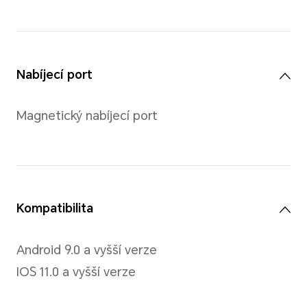
Obrazovka
1,47", barevný AMOLED displ
Rozlišení
194 x 368 pixelů