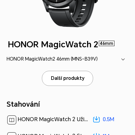
HONOR MagicWatch 2
46mm
HONOR MagicWatch2 46mm (MNS-B39V)
Další produkty
Stahování
0.5M
HONOR MagicWatch 2 Uživatelská příručka k chytrým hodinkám-(04,MNS-B39,cs-CZ)[ 0.5M ]