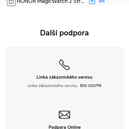
1M
HONOR MagicWatch 2 Stručná úvodní příručka-(MNS-B39,04,cs-CZ)[ 1M ]
Další podpora
Linka zákaznického servisu
Linka zákaznického servisu
800 050798
Podpora Online