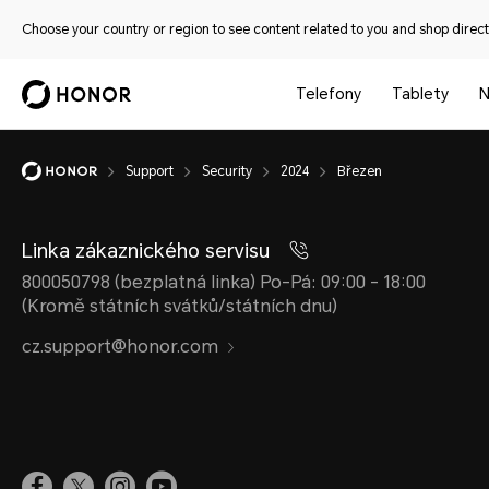
Choose your country or region to see content related to you and shop directl
Telefony
Tablety
N
Support
Security
2024
Březen
Linka zákaznického servisu
800050798 (bezplatná linka) Po-Pá: 09:00 - 18:00
(Kromě státních svátků/státních dnu)
cz.support@honor.com