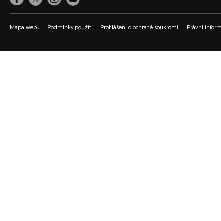
Mapa webu
Podmínky použití
Prohlášení o ochraně soukromí
Právní infor