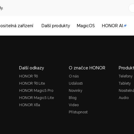
y.
ositelná zařízení
Další produkty
MagicOS
HONOR AI
Další odkazy
O značce HONOR
Produk
HONOR 90
O nás
Telefony
HONOR 90 Lite
Události
Tablety
HONOR Magic5 Pro
Novinky
Nositelná
HONOR Magic5 Lite
Blog
Audio
HONOR X8a
Video
Přístupnost