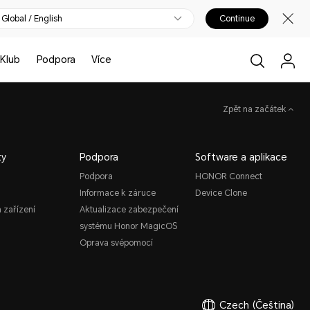
Global / English
Continue
Klub
Podpora
Více
Zpět na začátek
ty
Podpora
Software a aplikace
Podpora
HONOR Connect
Informace k záruce
Device Clone
 zařízení
Aktualizace zabezpečení
systému Honor MagicOS
Oprava svépomocí
Czech
(Čeština)