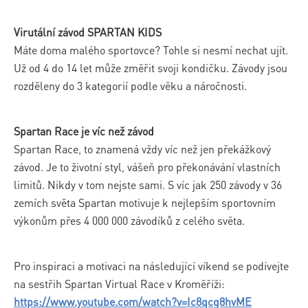
Virutální závod SPARTAN KIDS
Máte doma malého sportovce? Tohle si nesmí nechat ujít.
Už od 4 do 14 let může změřit svoji kondičku. Závody jsou
rozděleny do 3 kategorií podle věku a náročnosti.
Spartan Race je víc než závod
Spartan Race, to znamená vždy víc než jen překážkový
závod. Je to životní styl, vášeň pro překonávání vlastních
limitů. Nikdy v tom nejste sami. S víc jak 250 závody v 36
zemích světa Spartan motivuje k nejlepším sportovním
výkonům přes 4 000 000 závodíků z celého světa.
Pro inspiraci a motivaci na následující víkend se podívejte
na sestřih Spartan Virtual Race v Kroměříži:
https://www.youtube.com/watch?v=Ic8qcg8hvME