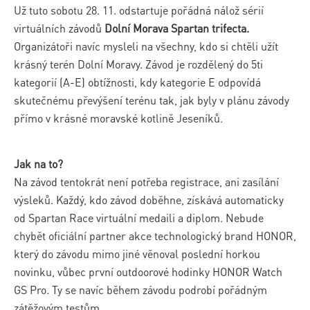
Už tuto sobotu 28. 11. odstartuje pořádná nálož sérií
virtuálních závodů
Dolní Morava Spartan trifecta.
Organizátoři navíc mysleli na všechny, kdo si chtěli užít
krásný terén Dolní Moravy. Závod je rozdělený do 5ti
kategorií (A-E) obtížnosti, kdy kategorie E odpovídá
skutečnému převýšení terénu tak, jak byly v plánu závody
přímo v krásné moravské kotlině Jeseníků.
Jak na to?
Na závod tentokrát není potřeba registrace, ani zasílání
výsleků. Každý, kdo závod doběhne, získává automaticky
od Spartan Race virtuální medaili a diplom. Nebude
chybět oficiální partner akce technologický brand HONOR,
který do závodu mimo jiné věnoval poslední horkou
novinku, vůbec první outdoorové hodinky HONOR Watch
GS Pro. Ty se navíc během závodu podrobí pořádným
zátěžovým testům.