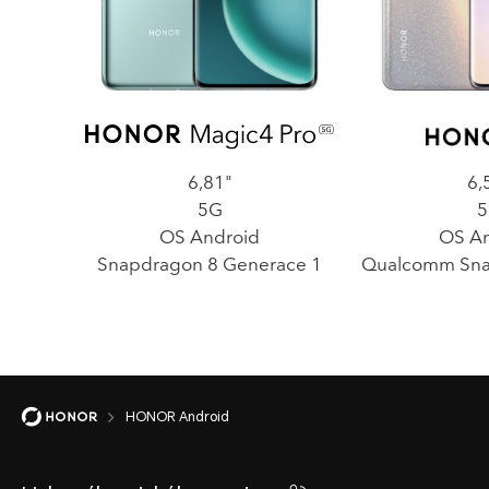
6,81"
6,
5G
5
OS Android
OS An
Snapdragon 8 Generace 1
Qualcomm Sna
HONOR Android