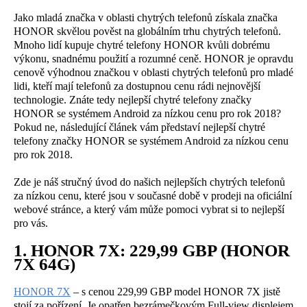
Jako mladá značka v oblasti chytrých telefonů získala značka
HONOR skvělou pověst na globálním trhu chytrých telefonů.
Mnoho lidí kupuje chytré telefony HONOR kvůli dobrému
výkonu, snadnému použití a rozumné ceně. HONOR je opravdu
cenově výhodnou značkou v oblasti chytrých telefonů pro mladé
lidi, kteří mají telefonů za dostupnou cenu rádi nejnovější
technologie. Znáte tedy nejlepší chytré telefony značky
HONOR se systémem Android za nízkou cenu pro rok 2018?
Pokud ne, následující článek vám představí nejlepší chytré
telefony značky HONOR se systémem Android za nízkou cenu
pro rok 2018.
Zde je náš stručný úvod do našich nejlepších chytrých telefonů
za nízkou cenu, které jsou v současné době v prodeji na oficiální
webové stránce, a který vám může pomoci vybrat si to nejlepší
pro vás.
1. HONOR 7X: 229,99 GBP (HONOR
7X 64G)
HONOR 7X
– s cenou 229,99 GBP model HONOR 7X jistě
stojí za pořízení. Je opatřen bezrámečkovým Full-view displejem