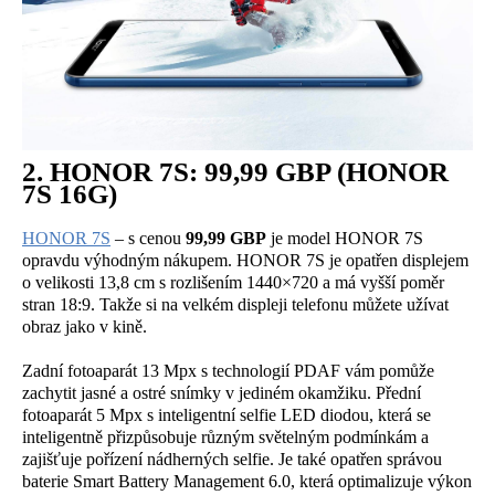
2. HONOR 7S: 99,99 GBP (HONOR
7S 16G)
HONOR 7S
– s cenou
99,99 GBP
je model HONOR 7S
opravdu výhodným nákupem. HONOR 7S je opatřen displejem
o velikosti 13,8 cm s rozlišením 1440×720 a má vyšší poměr
stran 18:9. Takže si na velkém displeji telefonu můžete užívat
obraz jako v kině.
Zadní fotoaparát 13 Mpx s technologií PDAF vám pomůže
zachytit jasné a ostré snímky v jediném okamžiku. Přední
fotoaparát 5 Mpx s inteligentní selfie LED diodou, která se
inteligentně přizpůsobuje různým světelným podmínkám a
zajišťuje pořízení nádherných selfie. Je také opatřen správou
baterie Smart Battery Management 6.0, která optimalizuje výkon