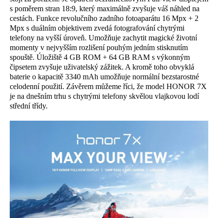
s poměrem stran 18:9, který maximálně zvyšuje váš náhled na
cestách. Funkce revolučního zadního fotoaparátu 16 Mpx + 2
Mpx s duálním objektivem zvedá fotografování chytrými
telefony na vyšší úroveň. Umožňuje zachytit magické životní
momenty v nejvyšším rozlišení pouhým jedním stisknutím
spouště. Úložiště 4 GB ROM + 64 GB RAM s výkonným
čipsetem zvyšuje uživatelský zážitek. A kromě toho obvyklá
baterie o kapacitě 3340 mAh umožňuje normální bezstarostné
celodenní použití. Závěrem můžeme říci, že model HONOR 7X
je na dnešním trhu s chytrými telefony skvělou vlajkovou lodí
střední třídy.