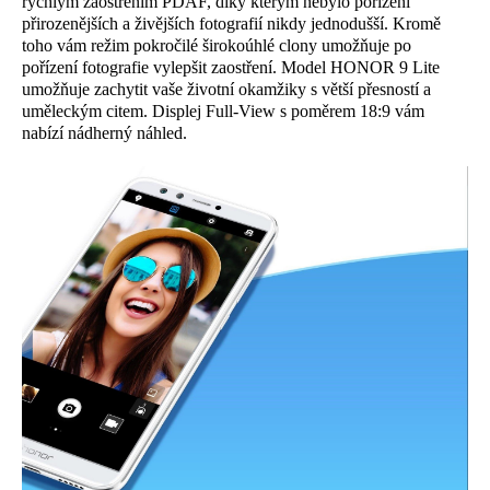
rychlým zaostřením PDAF, díky kterým nebylo pořízení
přirozenějších a živějších fotografií nikdy jednodušší. Kromě
toho vám režim pokročilé širokoúhlé clony umožňuje po
pořízení fotografie vylepšit zaostření. Model HONOR 9 Lite
umožňuje zachytit vaše životní okamžiky s větší přesností a
uměleckým citem. Displej Full-View s poměrem 18:9 vám
nabízí nádherný náhled.