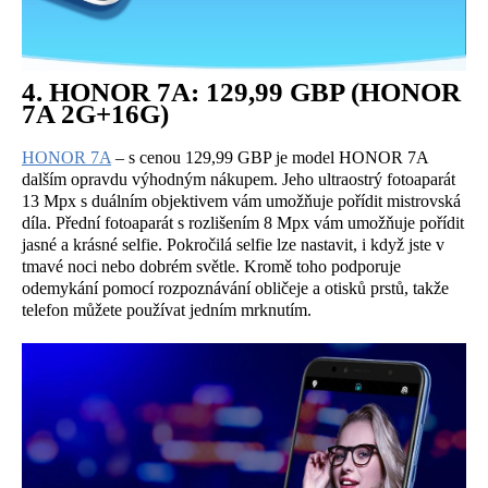
4. HONOR 7A: 129,99 GBP (HONOR
7A 2G+16G)
HONOR 7A
– s cenou 129,99 GBP je model HONOR 7A
dalším opravdu výhodným nákupem. Jeho ultraostrý fotoaparát
13 Mpx s duálním objektivem vám umožňuje pořídit mistrovská
díla. Přední fotoaparát s rozlišením 8 Mpx vám umožňuje pořídit
jasné a krásné selfie. Pokročilá selfie lze nastavit, i když jste v
tmavé noci nebo dobrém světle. Kromě toho podporuje
odemykání pomocí rozpoznávání obličeje a otisků prstů, takže
telefon můžete používat jedním mrknutím.