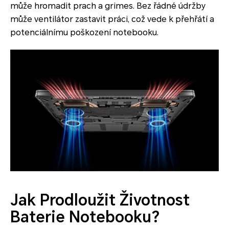
může hromadit prach a grimes. Bez řádné údržby
může ventilátor zastavit práci, což vede k přehřátí a
potenciálnímu poškození notebooku.
Jak Prodloužit Životnost
Baterie Notebooku?