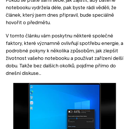
Pokud se ptáte sami sebe, jak zajistit, aby baterie
notebooku vydržela déle, pak byste rádi věděli, že
článek, který jsem dnes připravil, bude speciálně
hovořit o předmětu.
V tomto článku vám poskytnu některé společné
faktory, které významně ovlivňují spotřebu energie, a
podrobné pokyny k několika způsobům, jak zlepšit
životnost vašeho notebooku a používat zařízení delší
dobu. Takže bez dalších okolků, pojďme přímo do
dnešní diskuse…