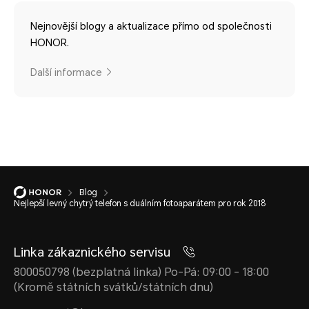
Nejnovější blogy a aktualizace přímo od společnosti
HONOR.
Další informace
Blog
Nejlepší levný chytrý telefon s duálním fotoaparátem pro rok 2018
Linka zákaznického servisu
800050798 (bezplatná linka) Po-Pá: 09:00 - 18:00
(Kromě státních svátků/státních dnu)