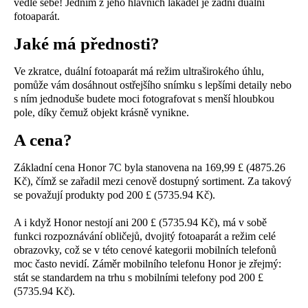
vedle sebe! Jedním z jeho hlavních lákadel je zadní duální
fotoaparát.
Jaké má přednosti?
Ve zkratce, duální fotoaparát má režim ultraširokého úhlu,
pomůže vám dosáhnout ostřejšího snímku s lepšími detaily nebo
s ním jednoduše budete moci fotografovat s menší hloubkou
pole, díky čemuž objekt krásně vynikne.
A cena?
Základní cena Honor 7C byla stanovena na 169,99 £ (4875.26
Kč), čímž se zařadil mezi cenově dostupný sortiment. Za takový
se považují produkty pod 200 £ (5735.94 Kč).
A i když Honor nestojí ani 200 £ (5735.94 Kč), má v sobě
funkci rozpoznávání obličejů, dvojitý fotoaparát a režim celé
obrazovky, což se v této cenové kategorii mobilních telefonů
moc často nevidí. Záměr mobilního telefonu Honor je zřejmý:
stát se standardem na trhu s mobilními telefony pod 200 £
(5735.94 Kč).