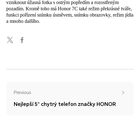
vzniknout úžasná fotka s ostrým popředím a rozostřeným
pozadím. Kromě toho má Honor 7C také režim překrásné tváře,
funkci pořízení snímku úsměvem, snímku obrazovky, režim jídla
a mnoho dalšího.
Previous
Nejlepší 5“ chytrý telefon značky HONOR