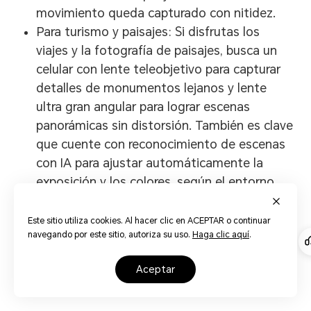
movimiento queda capturado con nitidez.
Para turismo y paisajes: Si disfrutas los
viajes y la fotografía de paisajes, busca un
celular con lente teleobjetivo para capturar
detalles de monumentos lejanos y lente
ultra gran angular para lograr escenas
panorámicas sin distorsión. También es clave
que cuente con reconocimiento de escenas
con IA para ajustar automáticamente la
exposición y los colores, según el entorno
(playas, montañas, ciudades, etc.).
Este sitio utiliza cookies. Al hacer clic en ACEPTAR o continuar
Reto exprés en tienda: 3
navegando por este sitio, autoriza su uso.
Haga clic aquí
.
pruebas rápidas para evaluar la
aceptar
cámara