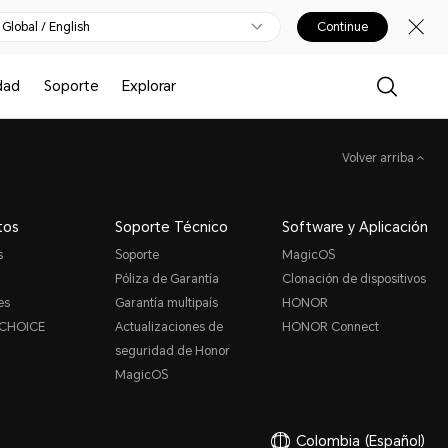
Global / English
Continue
dad
Soporte
Explorar
Volver arriba
tos
Soporte Técnico
Software y Aplicación
s
Soporte
MagicOS
Póliza de Garantía
Clonación de dispositivos
es
Garantía multipaís
HONOR
CHOICE
Actualizaciones de
HONOR Connect
seguridad de Honor
MagicOS
Colombia
(Español)