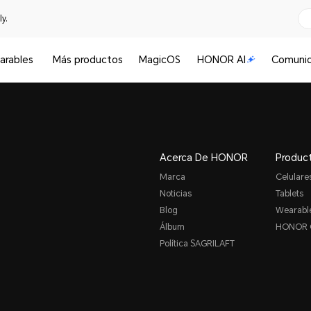
y.
arables
Más productos
MagicOS
HONOR AI
Comuni
Acerca De HONOR
Produc
Marca
Celulare
Noticias
Tablets
Blog
Wearabl
Álbum
HONOR 
Política SAGRILAFT