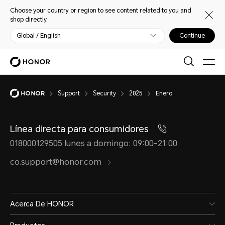
Choose your country or region to see content related to you and
shop directly.
Global / English
Continue
Support
Security
2025
Enero
Línea directa para consumidores
018000129505 lunes a domingo: 09:00-21:00
co.support@honor.com
Acerca De HONOR