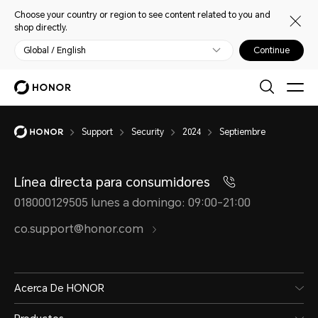
Choose your country or region to see content related to you and
shop directly.
Global / English
Continue
Support
Security
2024
Septiembre
Línea directa para consumidores
018000129505 lunes a domingo: 09:00-21:00
co.support@honor.com
Acerca De HONOR