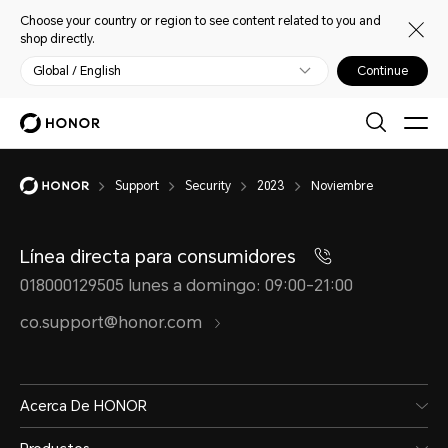
Choose your country or region to see content related to you and
shop directly.
Global / English
Continue
Support
Security
2023
Noviembre
Línea directa para consumidores
018000129505 lunes a domingo: 09:00-21:00
co.support@honor.com
Acerca De HONOR