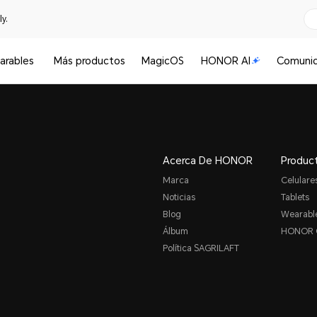
y.
arables
Más productos
MagicOS
HONOR AI
Comuni
Acerca De HONOR
Produc
Marca
Celulare
Noticias
Tablets
Blog
Wearabl
Álbum
HONOR 
Política SAGRILAFT