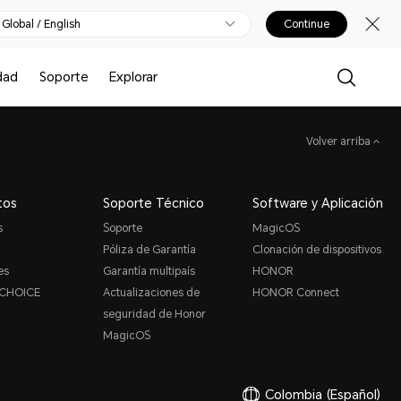
Global / English
Continue
dad
Soporte
Explorar
Volver arriba
tos
Soporte Técnico
Software y Aplicación
s
Soporte
MagicOS
Póliza de Garantía
Clonación de dispositivos
es
Garantía multipaís
HONOR
CHOICE
Actualizaciones de
HONOR Connect
seguridad de Honor
MagicOS
Colombia
(Español)