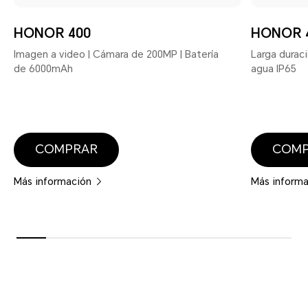
HONOR 400
HONOR 4
Imagen a video | Cámara de 200MP | Batería
Larga durac
de 6000mAh
agua IP65
COMPRAR
COM
Más información
Más inform