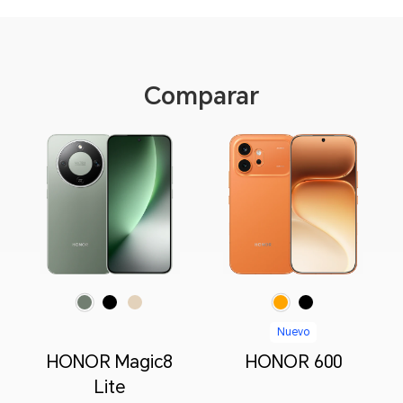
Comparar
Naranja
Negro
Verde Bosque
Negro Medianoche
Dorado Amanecer
Nuevo
HONOR Magic8
HONOR 600
Lite