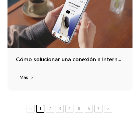
Cómo solucionar una conexión a Internet lenta: consejos prácticos para aumentar tu velocidad
Más
<
1
2
3
4
5
6
7
>