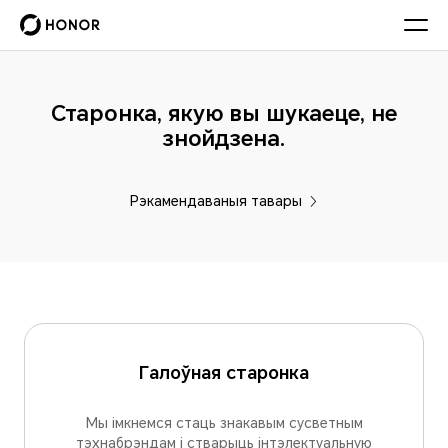
Старонка, якую вы шукаеце, не
знойдзена.
Рэкамендаваныя тавары
Галоўная старонка
Мы імкнемся стаць знакавым сусветным
тэхнабрэндам і стварыць інтэлектуальную