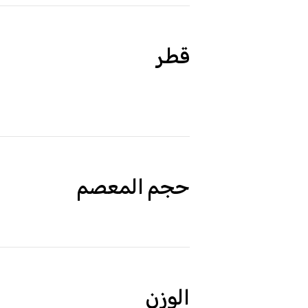
قطر
حجم المعصم
الوزن