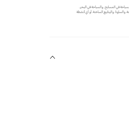
5ATM (5 مترًا) وفقًا للمعيار ISO 22810:2010، وهو مناسب للسباحة في المسابح، والسباحة في البحر،
والساونا، والينابيع الساخنة، أو أي أنشطة